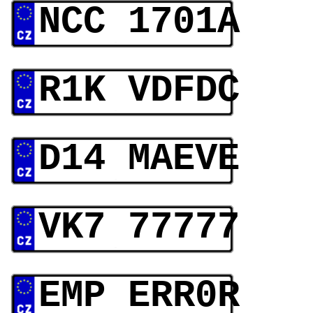
NCC 1701A
R1K VDFDC
D14 MAEVE
VK7 77777
EMP ERR0R