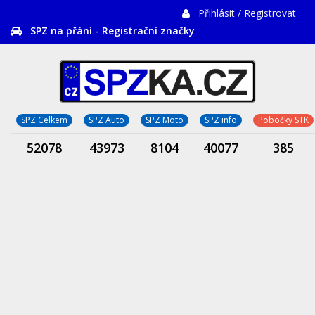
Přihlásit / Registrovat
SPZ na přání - Registrační značky
SPZ Celkem
SPZ Auto
SPZ Moto
SPZ info
Pobočky STK
52078
43973
8104
40077
385