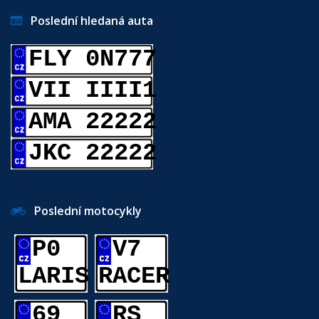
Poslední hledaná auta
FLY 0N777
VII IIII1
AMA 22222
JKC 22222
Poslední motocykly
P0
V7
LARIS
RACER
69
RS