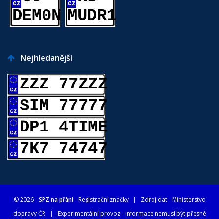
DEM0N
MUDR1
Nejhledanější
ZZZ 77ZZZ
SIM 77777
DP1 4TIME
7K7 74747
© 2026 -
SPZ na přání
- Registrační značky
| Zdroj dat -
Ministerstvo
dopravy ČR
| Experimentální provoz - informace nemusí být přesné