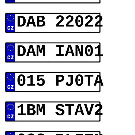
DAB 22022
DAM IAN01
015 PJ0TA
1BM STAV2