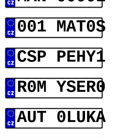
001 MAT0S
CSP PEHY1
R0M YSER0
AUT 0LUKA