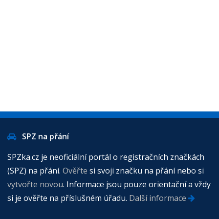
SPZ na přání
SPZka.cz je neoficiální portál o registračních značkách
(SPZ) na přání.
Ověřte
si svoji značku na přání nebo si
vytvořte novou
. Informace jsou pouze orientační a vždy
si je ověřte na příslušném úřadu.
Další informace