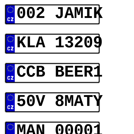
002 JAMIK
KLA 13209
CCB BEER1
50V 8MATY
MAN 00001