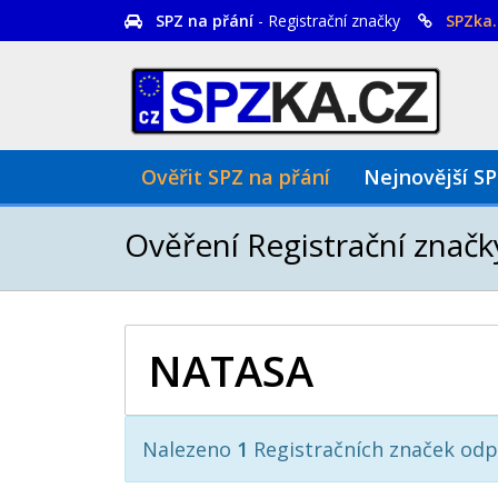
SPZ na přání
- Registrační značky
SPZka.
Ověřit SPZ na přání
Nejnovější S
Ověření Registrační značk
Nalezeno
1
Registračních značek odp