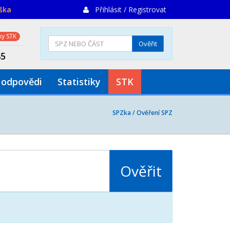
iška
Přihlásit / Registrovat
y STK
Ověřit
85
 odpovědi
Statistiky
STK
SPZka /
Ověření SPZ
Ověřit