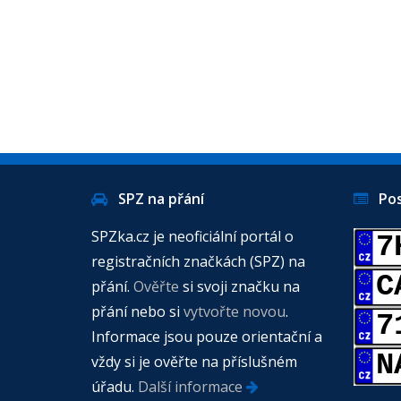
SPZ na přání
Posl
SPZka.cz je neoficiální portál o
7
registračních značkách (SPZ) na
C
přání.
Ověřte
si svoji značku na
přání nebo si
vytvořte novou
.
7
Informace jsou pouze orientační a
N
vždy si je ověřte na příslušném
úřadu.
Další informace