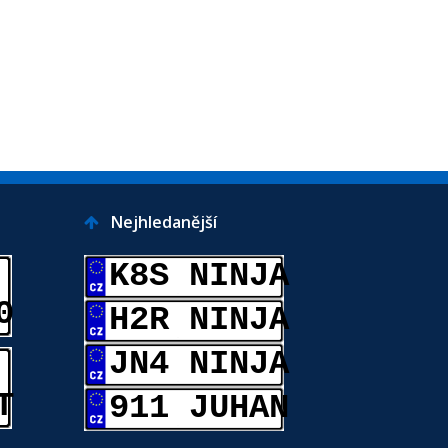
Nejhledanější
K8S NINJA
0
H2R NINJA
JN4 NINJA
T
911 JUHAN