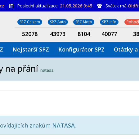
cz
Poslední aktualizace:
21.05.2026 9:45
Svátek má
Oldř
SPZ Celkem
SPZ Auto
SPZ Moto
SPZ info
Pobočk
52078
43973
8104
40077
3
PZ
Nejstarší SPZ
Konfigurátor SPZ
Otázky a
y na přání
natasa
ovídajících znakům
NATASA
.