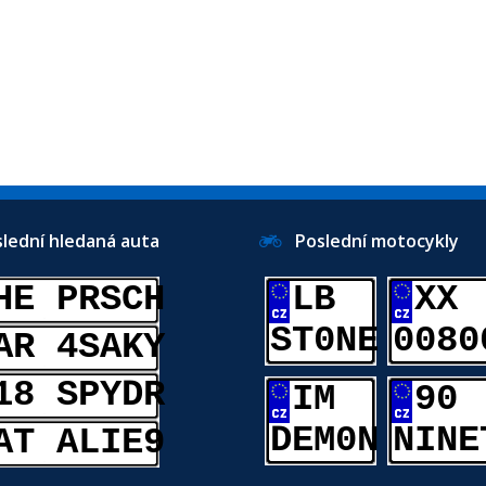
ední hledaná auta
Poslední motocykly
HE PRSCH
LB
XX
ST0NE
0080
AR 4SAKY
18 SPYDR
IM
90
DEM0N
NINE
AT ALIE9