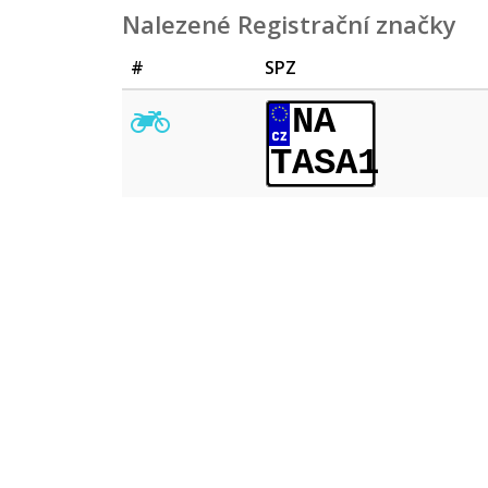
Nalezené Registrační značky
#
SPZ
NA
TASA1