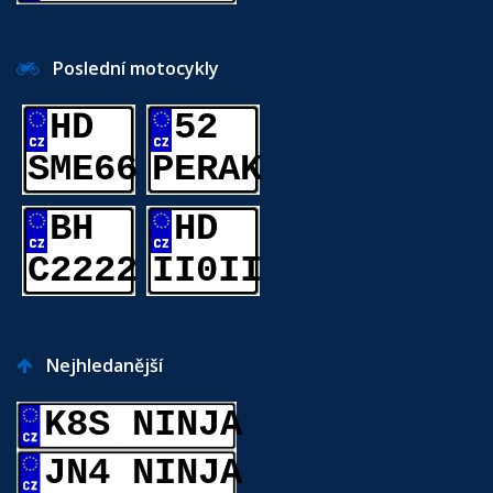
Poslední motocykly
HD
52
SME66
PERAK
BH
HD
C2222
II0II
Nejhledanější
K8S NINJA
JN4 NINJA