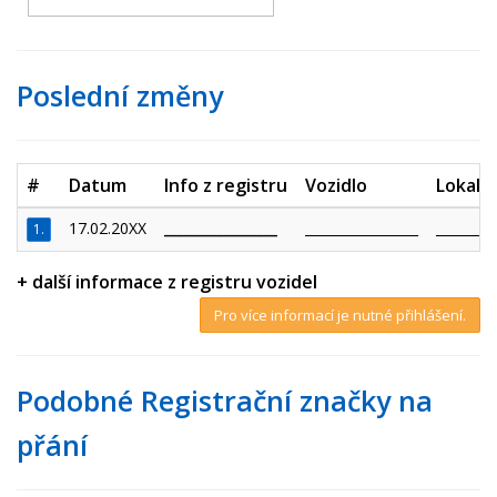
Poslední změny
#
Datum
Info z registru
Vozidlo
Lokalit
17.02.20XX
_________________
_________________
_________
1.
+ další informace z registru vozidel
Pro více informací je nutné přihlášení.
Podobné Registrační značky na
přání