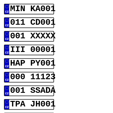
MIN KA001
011 CD001
001 XXXXX
III 00001
HAP PY001
000 11123
001 SSADA
TPA JH001