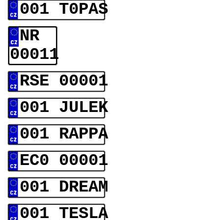
001 T0PAS
NR
00011
RSE 00001
001 JULEK
001 RAPPA
EC0 00001
001 DREAM
001 TESLA