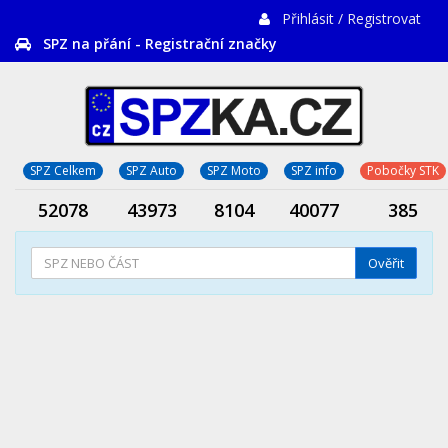
Přihlásit / Registrovat
SPZ na přání - Registrační značky
SPZ Celkem
SPZ Auto
SPZ Moto
SPZ info
Pobočky STK
52078
43973
8104
40077
385
Ověřit