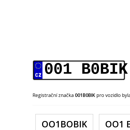
001 B0BIK
Registrační značka
001B0BIK
pro vozidlo by
OO1BOBIK
OO1 