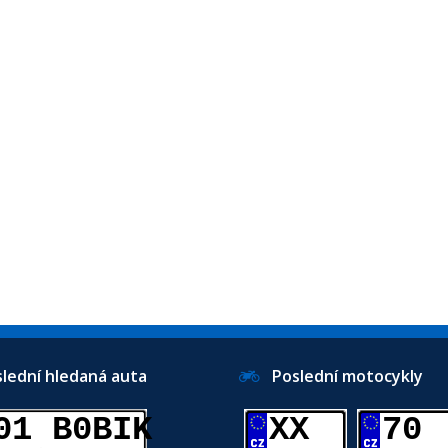
ední hledaná auta
Poslední motocykly
01 B0BIK
XX
70