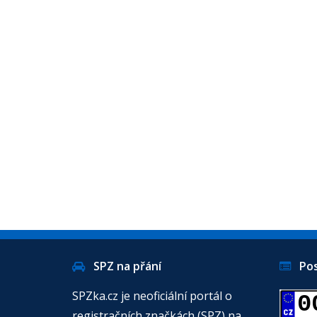
SPZ na přání
Posl
SPZka.cz je neoficiální portál o
0
registračních značkách (SPZ) na