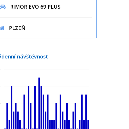
RIMOR EVO 69 PLUS
PLZEŇ
ýdenní návštěvnost
8
6
4
2