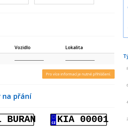
Vozidlo
Lokalita
T
_________________
_________________
Pro více informací je nutné přihlášení.
 na přání
1 BURAN
KIA 00001