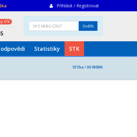
iška
Přihlásit / Registrovat
y STK
Ověřit
85
 odpovědi
Statistiky
STK
SPZka /
001B0BIK