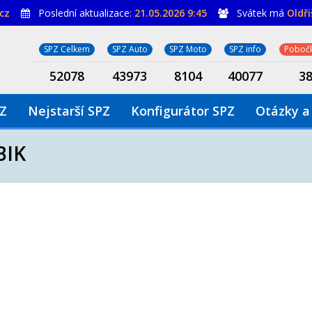
cz
Poslední aktualizace:
21.05.2026 9:45
Svátek má
Oldř
SPZ Celkem
SPZ Auto
SPZ Moto
SPZ info
Pobočk
52078
43973
8104
40077
3
PZ
Nejstarší SPZ
Konfigurátor SPZ
Otázky a
BIK