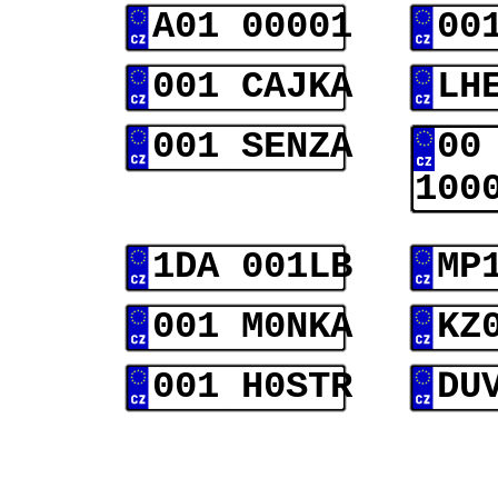
A01 00001
00
001 CAJKA
LH
001 SENZA
00
100
1DA 001LB
MP
001 M0NKA
KZ
001 H0STR
DU