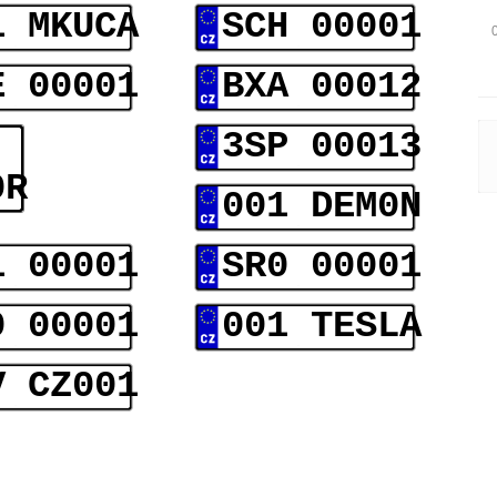
1 MKUCA
SCH 00001
E 00001
BXA 00012
3SP 00013
0R
001 DEM0N
1 00001
SR0 00001
0 00001
001 TESLA
V CZ001