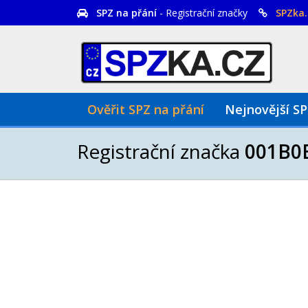
SPZ na přání
- Registrační značky
SPZka.
Ověřit SPZ na přání
Nejnovější S
Registrační značka
001B0