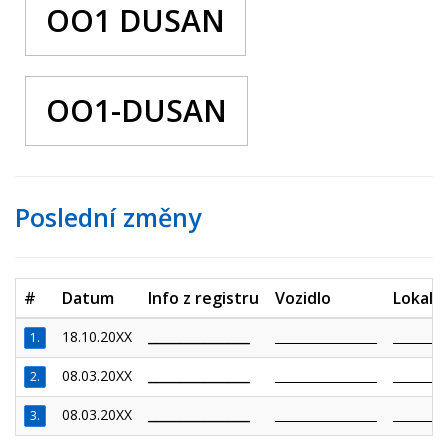
OO1 DUSAN
OO1-DUSAN
Poslední změny
#
Datum
Info z registru
Vozidlo
Lokalit
18.10.20XX
_________________
_________________
_________
1.
08.03.20XX
_________________
_________________
_________
2.
08.03.20XX
_________________
_________________
_________
3.