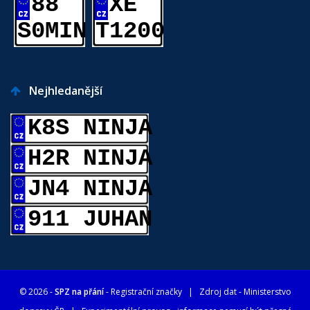
88
XE
S0MIN
T1200
Nejhledanější
K8S NINJA
H2R NINJA
JN4 NINJA
911 JUHAN
© 2026 -
SPZ na přání
- Registrační značky
| Zdroj dat -
Ministerstvo