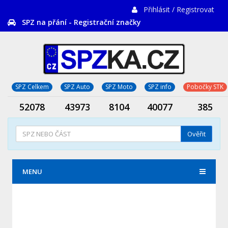
Přihlásit / Registrovat
SPZ na přání - Registrační značky
SPZ Celkem
SPZ Auto
SPZ Moto
SPZ info
Pobočky STK
52078
43973
8104
40077
385
Ověřit
MENU