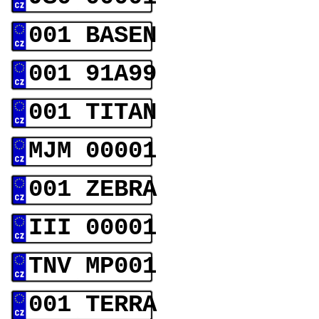
001 BASEN
001 91A99
001 TITAN
MJM 00001
001 ZEBRA
III 00001
TNV MP001
001 TERRA