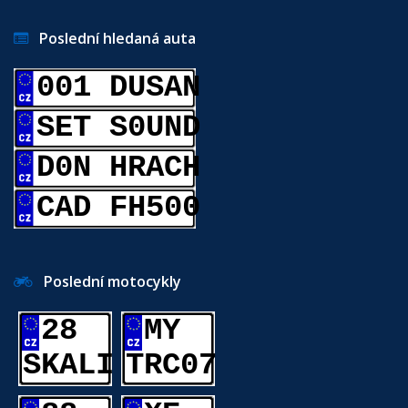
Poslední hledaná auta
001 DUSAN
SET S0UND
D0N HRACH
CAD FH500
Poslední motocykly
28
MY
SKALI
TRC07