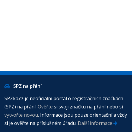
SPZ na přání
SPZka.cz je neoficiální portál o registračních značkách
(SPZ) na přání.
Ověřte
si svoji značku na přání nebo si
vytvořte novou
. Informace jsou pouze orientační a vždy
si je ověřte na příslušném úřadu.
Další informace