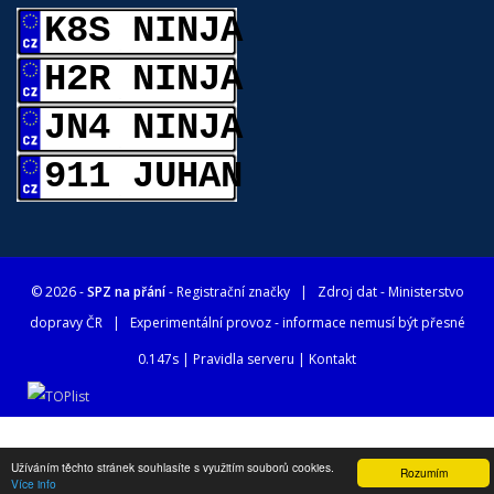
K8S NINJA
H2R NINJA
JN4 NINJA
911 JUHAN
© 2026 -
SPZ na přání
- Registrační značky
| Zdroj dat -
Ministerstvo
dopravy ČR
| Experimentální provoz - informace nemusí být přesné
0.147s |
Pravidla serveru
|
Kontakt
Užíváním těchto stránek souhlasíte s využitím souborů cookies.
Rozumím
Více info