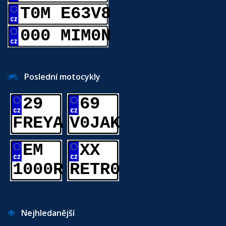
T0M E63V8
000 MIM0N
Poslední motocykly
29
69
FREYA
V0JAK
EM
XX
1000R
RETR0
Nejhledanější