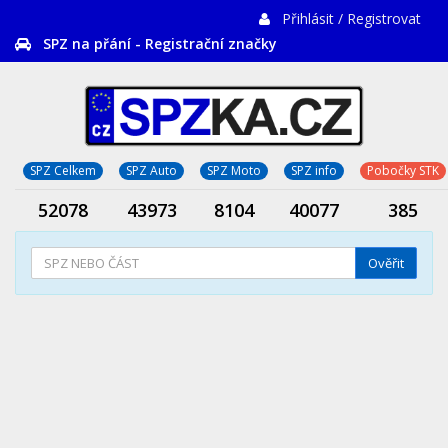
Přihlásit / Registrovat
SPZ na přání - Registrační značky
SPZ Celkem
SPZ Auto
SPZ Moto
SPZ info
Pobočky STK
52078
43973
8104
40077
385
Ověřit