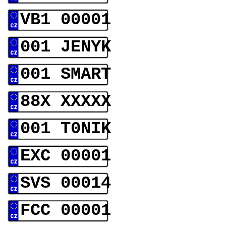
VB1 00001
001 JENYK
001 SMART
88X XXXXX
001 T0NIK
EXC 00001
SVS 00014
FCC 00001