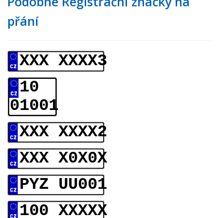
Podobné Registrační značky na
přání
XXX XXXX3
10
01001
XXX XXXX2
XXX X0X0X
PYZ UU001
100 XXXXX