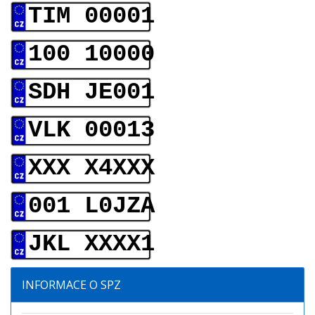
TIM 00001
100 10000
SDH JE001
VLK 00013
XXX X4XXX
001 L0JZA
JKL XXXX1
INFORMACE O SPZ