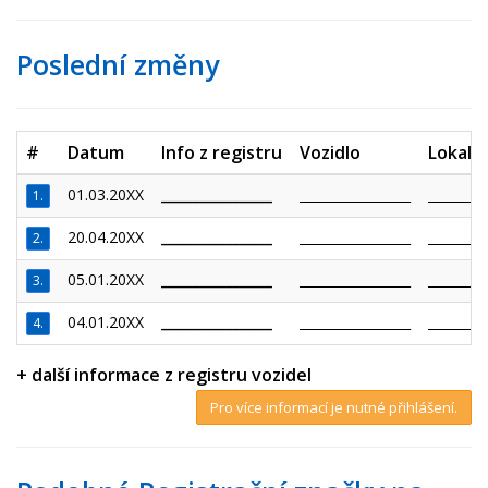
Poslední změny
#
Datum
Info z registru
Vozidlo
Lokalit
01.03.20XX
_________________
_________________
_________
1.
20.04.20XX
_________________
_________________
_________
2.
05.01.20XX
_________________
_________________
_________
3.
04.01.20XX
_________________
_________________
_________
4.
+ další informace z registru vozidel
Pro více informací je nutné přihlášení.