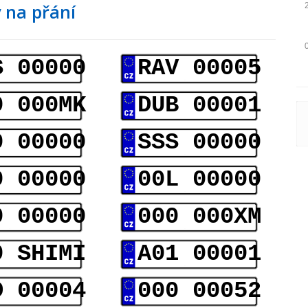
 na přání
S 00000
RAV 00005
0 000MK
DUB 00001
0 00000
SSS 00000
0 00000
00L 00000
0 00000
000 000XM
0 SHIMI
A01 00001
D 00004
000 00052