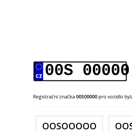
00S 00000
Registrační značka
00S00000
pro vozidlo by
OOSOOOOO
OO