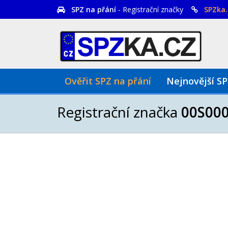
SPZ na přání
- Registrační značky
SPZka.
Ověřit SPZ na přání
Nejnovější S
Registrační značka
00S00