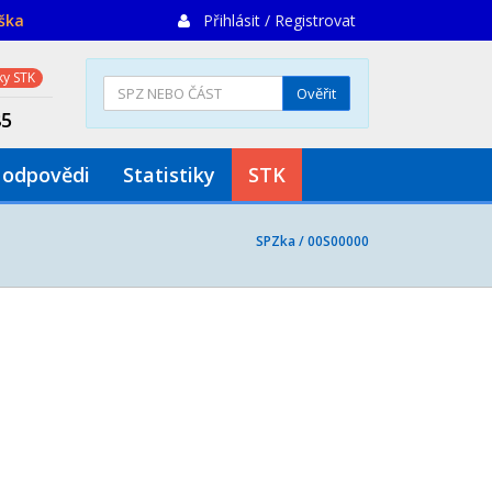
iška
Přihlásit / Registrovat
y STK
Ověřit
85
 odpovědi
Statistiky
STK
SPZka /
00S00000