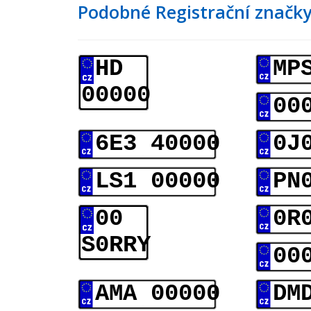
Podobné Registrační značky
HD
MP
00000
00
6E3 40000
0J
LS1 00000
PN
00
0R
S0RRY
00
AMA 00000
DM