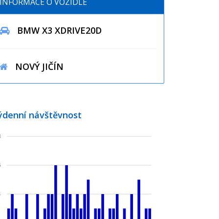
INFORMACE O VOZIDLE
BMW X3 XDRIVE20D
NOVÝ JIČÍN
ýdenní návštěvnost
8
6
4