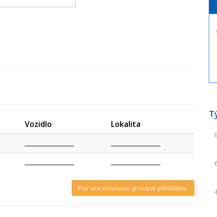
T
Vozidlo
Lokalita
_________________
_________________
_________________
_________________
Pro více informací je nutné přihlášení.