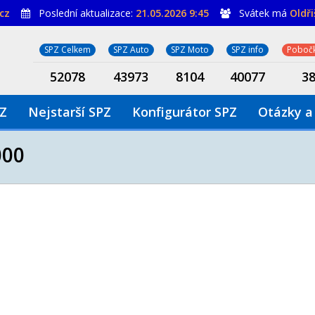
cz
Poslední aktualizace:
21.05.2026 9:45
Svátek má
Oldř
SPZ Celkem
SPZ Auto
SPZ Moto
SPZ info
Pobočk
52078
43973
8104
40077
3
PZ
Nejstarší SPZ
Konfigurátor SPZ
Otázky a
000