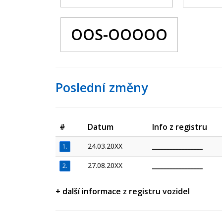
OOS-OOOOO
Poslední změny
#
Datum
Info z registru
24.03.20XX
_________________
1.
27.08.20XX
_________________
2.
+ další informace z registru vozidel