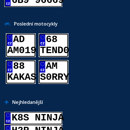
6B9 96669
Poslední motocykly
AD
68
AM019
TEND0
88
AM
KAKAS
S0RRY
Nejhledanější
K8S NINJA