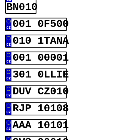
BN010
001 0F500
010 1TANA
001 00001
301 0LLIE
DUV CZ010
RJP 10108
AAA 10101