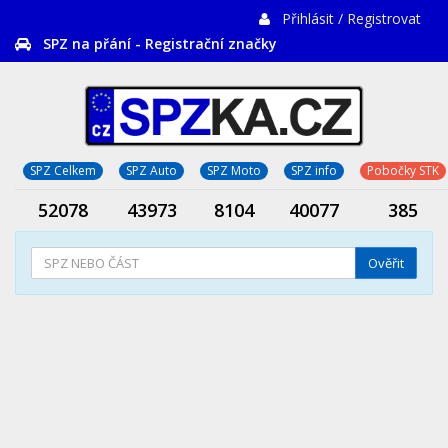
Přihlásit / Registrovat
SPZ na přání - Registrační značky
SPZ Celkem
SPZ Auto
SPZ Moto
SPZ info
Pobočky STK
52078
43973
8104
40077
385
Ověřit