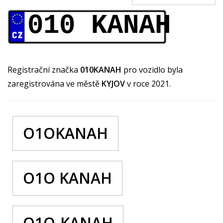
010 KANAH
Registrační značka
010KANAH
pro vozidlo byla
zaregistrována ve městě
KYJOV
v roce 2021.
O1OKANAH
O1O KANAH
O1O-KANAH