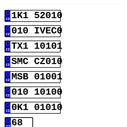
1K1 52010
010 IVEC0
TX1 10101
SMC CZ010
MSB 01001
010 10100
0K1 01010
68