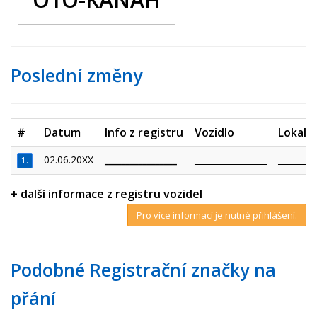
Poslední změny
#
Datum
Info z registru
Vozidlo
Lokalit
02.06.20XX
_________________
_________________
_________
1.
+ další informace z registru vozidel
Pro více informací je nutné přihlášení.
Podobné Registrační značky na
přání