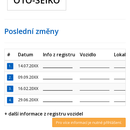
O1O-SEIKO
Poslední změny
#
Datum
Info z registru
Vozidlo
Lokalit
14.07.20XX
_________________
_________________
_________
1.
09.09.20XX
_________________
_________________
_________
2.
16.02.20XX
_________________
_________________
_________
3.
29.06.20XX
_________________
_________________
_________
4.
+ další informace z registru vozidel
Pro více informací je nutné přihlášení.