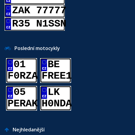
ZAK 77777
R35 N1SSN
Poslední motocykly
01
BE
F0RZA
FREE1
05
LK
PERAK
H0NDA
Nejhledanější