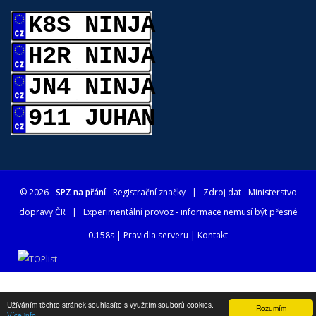
K8S NINJA
H2R NINJA
JN4 NINJA
911 JUHAN
© 2026 -
SPZ na přání
- Registrační značky
| Zdroj dat -
Ministerstvo
dopravy ČR
| Experimentální provoz - informace nemusí být přesné
0.158s |
Pravidla serveru
|
Kontakt
Užíváním těchto stránek souhlasíte s využitím souborů cookies.
Rozumím
Více info