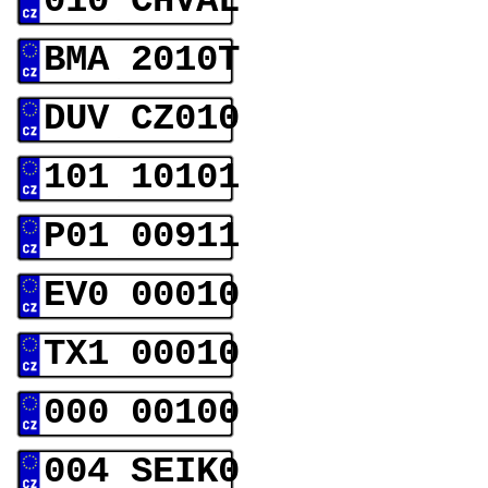
010 CHVAL
BMA 2010T
DUV CZ010
101 10101
P01 00911
EV0 00010
TX1 00010
000 00100
004 SEIK0