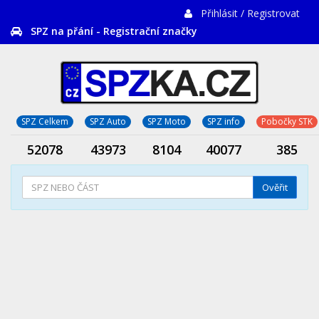
Přihlásit / Registrovat
SPZ na přání - Registrační značky
SPZ Celkem
SPZ Auto
SPZ Moto
SPZ info
Pobočky STK
52078
43973
8104
40077
385
Ověřit