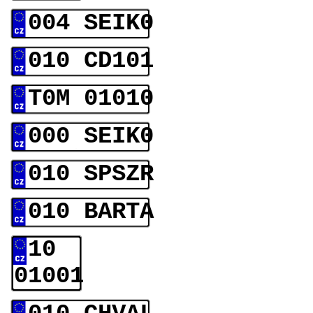
004 SEIK0
010 CD101
T0M 01010
000 SEIK0
010 SPSZR
010 BARTA
10
01001