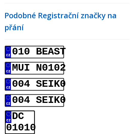
Podobné Registrační značky na
přání
010 BEAST
MUI N0102
004 SEIK0
004 SEIK0
DC
01010