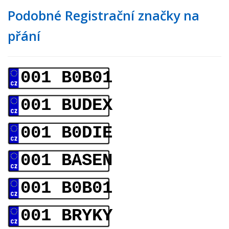
Podobné Registrační značky na
přání
001 B0B01
001 BUDEX
001 B0DIE
001 BASEN
001 B0B01
001 BRYKY