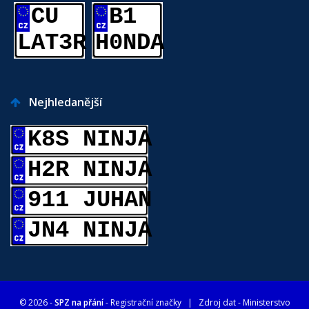
CU
B1
LAT3R
H0NDA
Nejhledanější
K8S NINJA
H2R NINJA
911 JUHAN
JN4 NINJA
© 2026 -
SPZ na přání
- Registrační značky
| Zdroj dat -
Ministerstvo