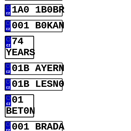
1A0 1B0BR
001 B0KAN
74
YEARS
01B AYERN
01B LESN0
01
BET0N
001 BRADA