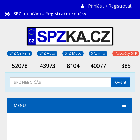
Přihlásit / Registrovat
SPZ na přání - Registrační značky
SPZ Celkem
SPZ Auto
SPZ Moto
SPZ info
Pobočky STK
52078
43973
8104
40077
385
Ověřit
MENU