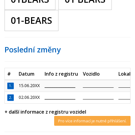
01-BEARS
Poslední změny
#
Datum
Info z registru
Vozidlo
Lokalit
15.06.20XX
_________________
_________________
_________
1.
02.06.20XX
_________________
_________________
_________
2.
+ další informace z registru vozidel
Pro více informací je nutné přihlášení.