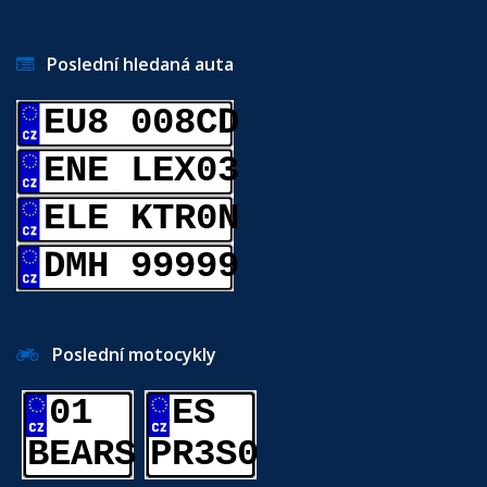
Poslední hledaná auta
EU8 008CD
ENE LEX03
ELE KTR0N
DMH 99999
Poslední motocykly
01
ES
BEARS
PR3S0