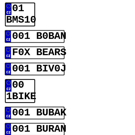
01
BMS10
001 B0BAN
F0X BEARS
001 BIV0J
00
1BIKE
001 BUBAK
001 BURAN