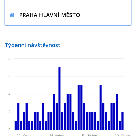
PRAHA HLAVNÍ MĚSTO
Týdenní návštěvnost
8
6
4
2
0
23. týden
36. týden
51. týden
12. týden