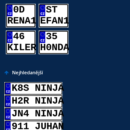
0D
ST
RENA1
EFAN1
46
35
KILER
H0NDA
Nejhledanější
K8S NINJA
H2R NINJA
JN4 NINJA
911 JUHAN