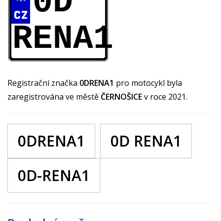
0D
RENA1
Registrační značka
0DRENA1
pro motocykl byla
zaregistrována ve městě
ČERNOŠICE
v roce 2021.
0DRENA1
0D RENA1
0D-RENA1