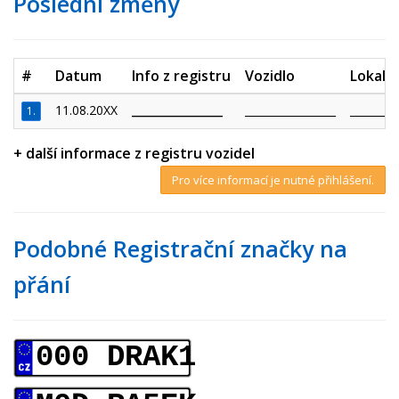
Poslední změny
#
Datum
Info z registru
Vozidlo
Lokalit
11.08.20XX
_________________
_________________
_________
1.
+ další informace z registru vozidel
Pro více informací je nutné přihlášení.
Podobné Registrační značky na
přání
000 DRAK1