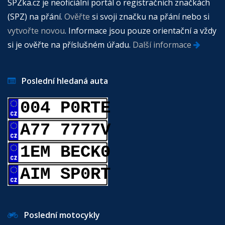
SPZka.cz je neoficiální portál o registračních značkách
(SPZ) na přání.
Ověřte
si svoji značku na přání nebo si
vytvořte novou
. Informace jsou pouze orientační a vždy
si je ověřte na příslušném úřadu.
Další informace
Poslední hledaná auta
004 P0RTE
A77 7777V
1EM BECK0
AIM SP0RT
Poslední motocykly