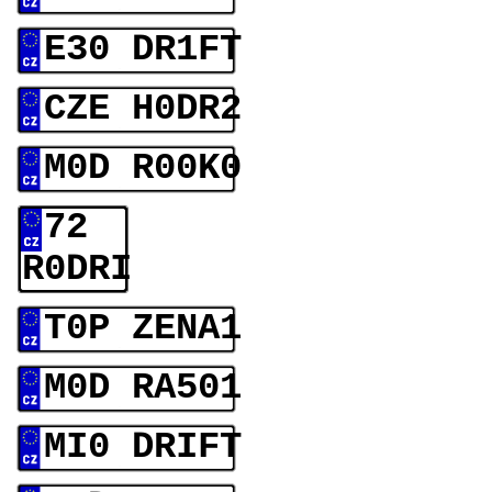
E30 DR1FT
CZE H0DR2
M0D R00K0
72
R0DRI
T0P ZENA1
M0D RA501
MI0 DRIFT