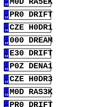
M0D RA5EK
PR0 DRIFT
CZE H0DR1
000 DREAM
E30 DRIFT
P0Z DENA1
CZE H0DR3
M0D RAS3K
PR0 DRIFT