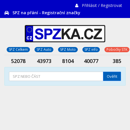
Přihlásit / Registrovat
SPZ na přání - Registrační značky
SPZ Celkem
SPZ Auto
SPZ Moto
SPZ info
Pobočky STK
52078
43973
8104
40077
385
Ověřit