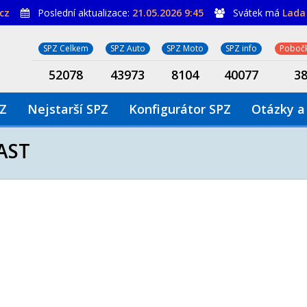
cz
Poslední aktualizace:
21.05.2026 9:45
Svátek má
Lada
SPZ Celkem
SPZ Auto
SPZ Moto
SPZ info
Pobočk
52078
43973
8104
40077
3
PZ
Nejstarší SPZ
Konfigurátor SPZ
Otázky a
AST