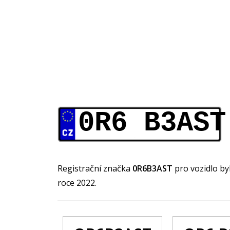
0R6 B3AST
Registrační značka
0R6B3AST
pro vozidlo b
roce 2022.