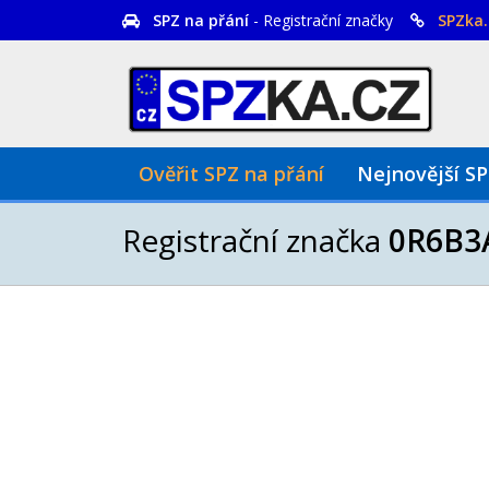
SPZ na přání
- Registrační značky
SPZka.
Ověřit SPZ na přání
Nejnovější S
Registrační značka
0R6B3