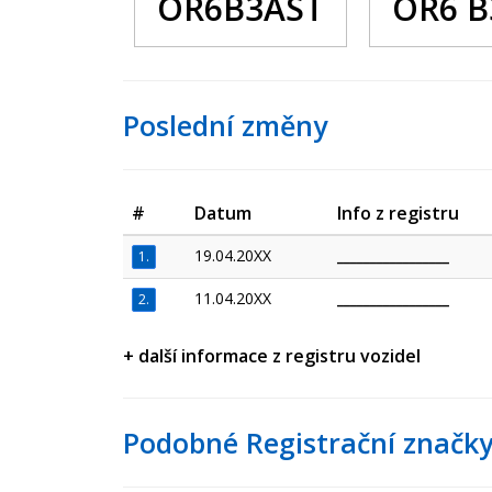
OR6B3AST
OR6 B
Poslední změny
#
Datum
Info z registru
19.04.20XX
_________________
1.
11.04.20XX
_________________
2.
+ další informace z registru vozidel
Podobné Registrační značky