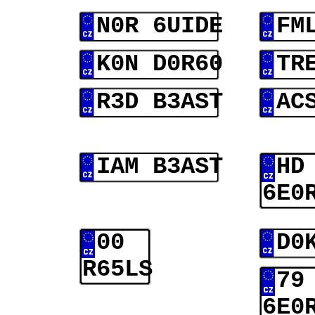
N0R 6UIDE
FM
K0N D0R60
TR
R3D B3AST
AC
IAM B3AST
HD
6E0
00
D0
R65LS
79
6E0