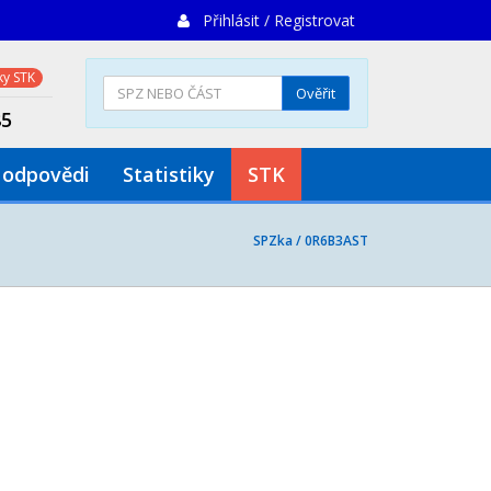
Přihlásit / Registrovat
y STK
Ověřit
85
 odpovědi
Statistiky
STK
SPZka /
0R6B3AST