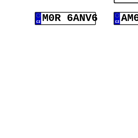
M0R 6ANV6
AM