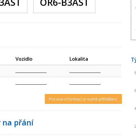
3AST
OR6-B3AST
Vozidlo
Lokalita
T
_________________
_________________
_________________
_________________
Pro více informací je nutné přihlášení.
 na přání