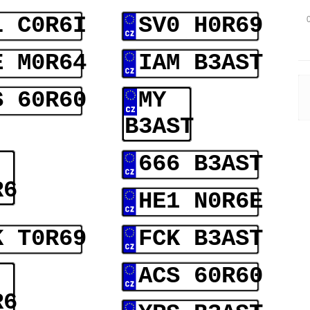
L C0R6I
SV0 H0R69
E M0R64
IAM B3AST
S 60R60
MY
B3AST
666 B3AST
R6
HE1 N0R6E
K T0R69
FCK B3AST
ACS 60R60
R6