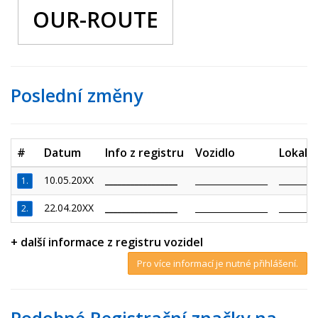
OUR-ROUTE
Poslední změny
#
Datum
Info z registru
Vozidlo
Lokalit
10.05.20XX
_________________
_________________
_________
1.
22.04.20XX
_________________
_________________
_________
2.
+ další informace z registru vozidel
Pro více informací je nutné přihlášení.