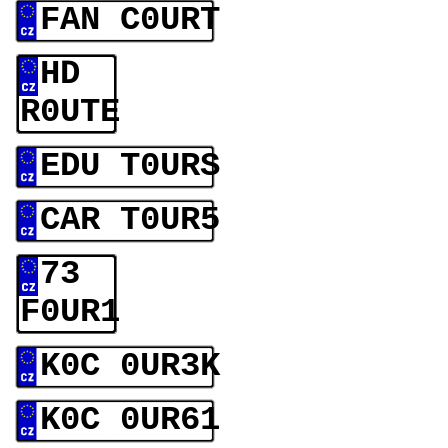
FAN C0URT
HD
R0UTE
EDU T0URS
CAR T0UR5
73
F0UR1
K0C 0UR3K
K0C 0UR61