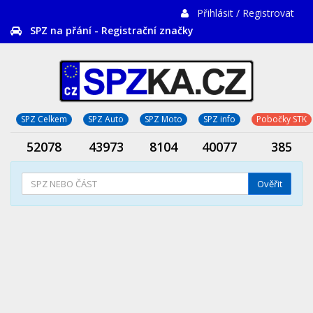
Přihlásit / Registrovat
SPZ na přání - Registrační značky
SPZ Celkem
SPZ Auto
SPZ Moto
SPZ info
Pobočky STK
52078
43973
8104
40077
385
Ověřit