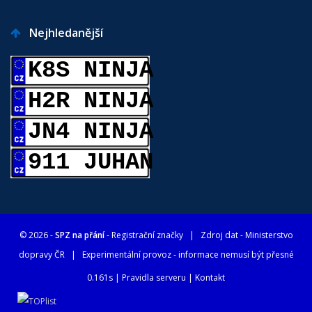
Nejhledanější
K8S NINJA
H2R NINJA
JN4 NINJA
911 JUHAN
© 2026 -
SPZ na přání
- Registrační značky
| Zdroj dat -
Ministerstvo
dopravy ČR
| Experimentální provoz - informace nemusí být přesné
0.161s |
Pravidla serveru
|
Kontakt