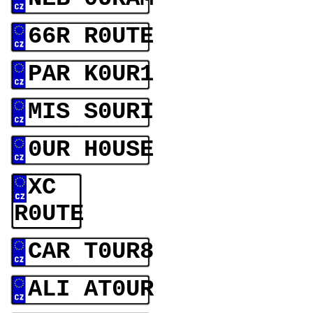
66R R0UTE
PAR K0UR1
MIS S0URI
0UR H0USE
XC
R0UTE
CAR T0UR8
ALI AT0UR