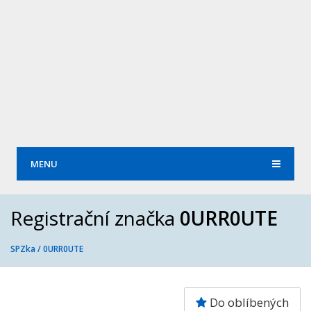
MENU
Registrační značka
0URR0UTE
SPZka /
0URR0UTE
Do oblíbených