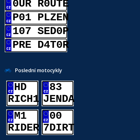
0UR R0UTE
P01 PLZEN
107 SED0P
PRE D4T0R
Poslední motocykly
HD
83
RICH1
JENDA
M1
00
RIDER
7DIRT