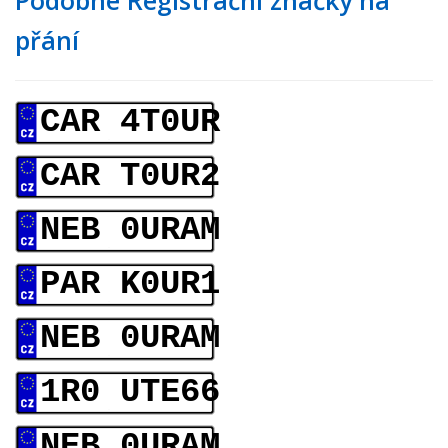
Podobné Registrační značky na
přání
CAR 4T0UR
CAR T0UR2
NEB 0URAM
PAR K0UR1
NEB 0URAM
1R0 UTE66
NEB 0URAM