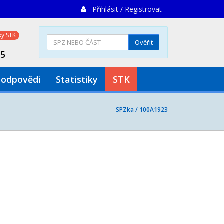
Přihlásit / Registrovat
y STK
Ověřit
85
 odpovědi
Statistiky
STK
SPZka /
100A1923