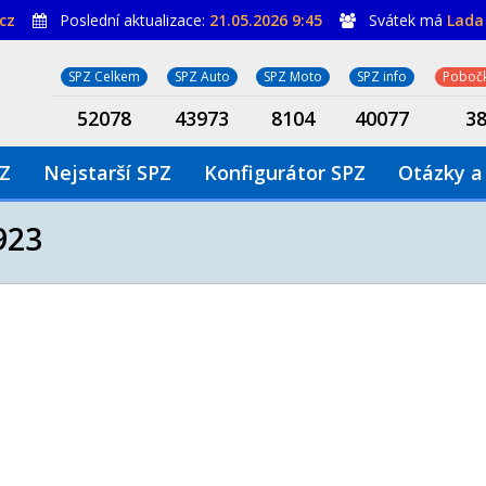
cz
Poslední aktualizace:
21.05.2026 9:45
Svátek má
Lada
SPZ Celkem
SPZ Auto
SPZ Moto
SPZ info
Pobočk
52078
43973
8104
40077
3
PZ
Nejstarší SPZ
Konfigurátor SPZ
Otázky a
923