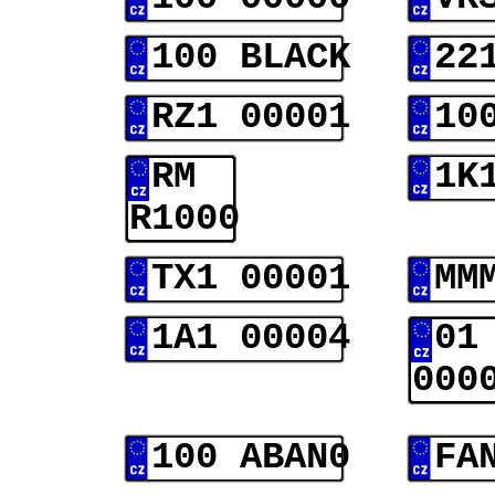
100 BLACK
22
RZ1 00001
10
RM
1K
R1000
TX1 00001
MM
1A1 00004
01
000
100 ABAN0
FA