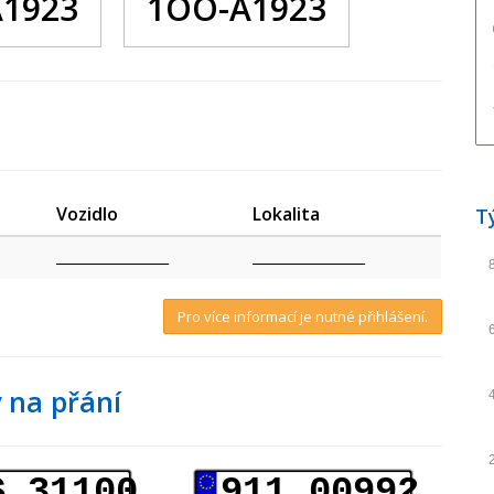
1923
1OO-A1923
Vozidlo
Lokalita
T
_________________
_________________
Pro více informací je nutné přihlášení.
 na přání
S 31100
911 00992