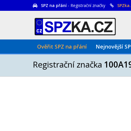
SPZ na přání
- Registrační značky
SPZka.
Ověřit SPZ na přání
Nejnovější S
Registrační značka
100A1