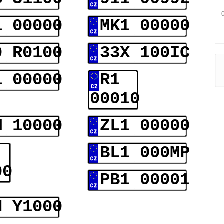
1 00000
MK1 00000
0 R0100
33X 100IC
1 00000
R1
00010
M 10000
ZL1 00000
BL1 000MP
00
PB1 00001
N Y1000