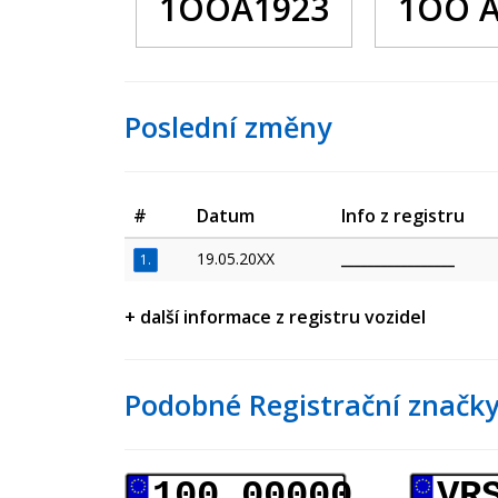
1OOA1923
1OO A
Poslední změny
#
Datum
Info z registru
19.05.20XX
_________________
1.
+ další informace z registru vozidel
Podobné Registrační značky
100 00000
VR