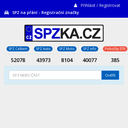
Přihlásit / Registrovat
SPZ na přání - Registrační značky
SPZ Celkem
SPZ Auto
SPZ Moto
SPZ info
Pobočky STK
52078
43973
8104
40077
385
Ověřit