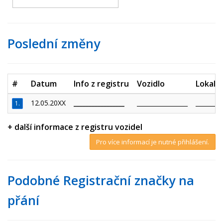
Poslední změny
#
Datum
Info z registru
Vozidlo
Lokalit
12.05.20XX
_________________
_________________
_________
1.
+ další informace z registru vozidel
Pro více informací je nutné přihlášení.
Podobné Registrační značky na
přání