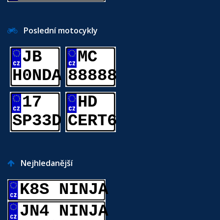
Poslední motocykly
JB
MC
H0NDA
88888
17
HD
SP33D
CERT6
Nejhledanější
K8S NINJA
JN4 NINJA