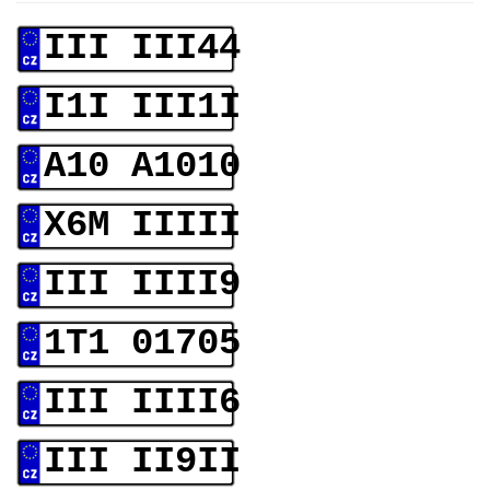
III III44
I1I III1I
A10 A1010
X6M IIIII
III IIII9
1T1 01705
III IIII6
III II9II