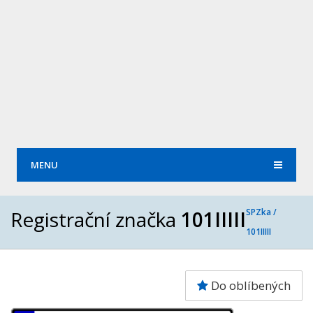
MENU
Registrační značka
101IIIII
SPZka /
101IIIII
Do oblíbených