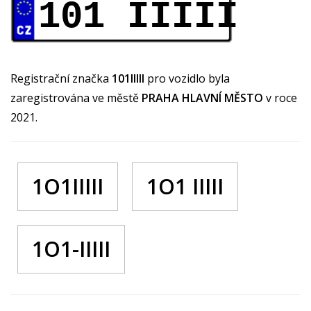
101 IIIII
Registrační značka
101IIIII
pro vozidlo byla
zaregistrována ve městě
PRAHA HLAVNÍ MĚSTO
v roce
2021.
1O1IIIII
1O1 IIIII
1O1-IIIII