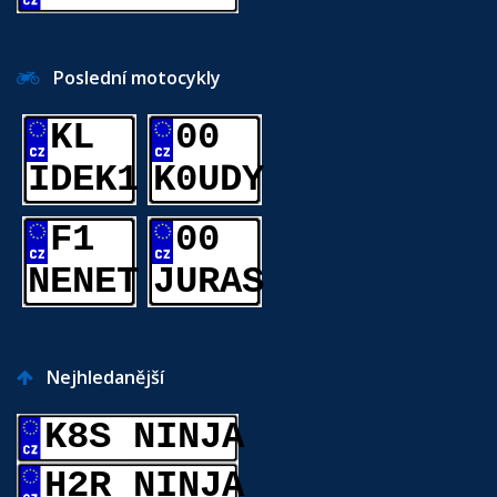
Poslední motocykly
KL
00
IDEK1
K0UDY
F1
00
NENET
JURAS
Nejhledanější
K8S NINJA
H2R NINJA