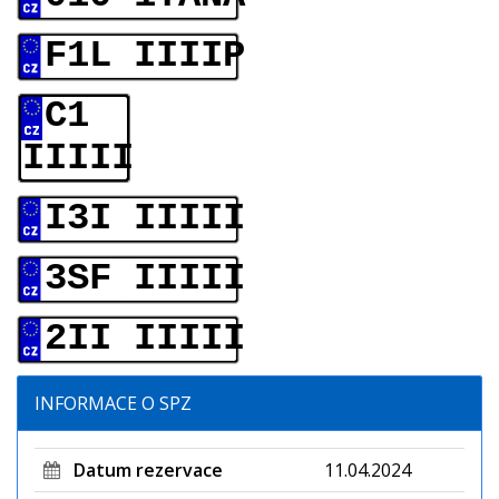
F1L IIIIP
C1
IIIII
I3I IIIII
3SF IIIII
2II IIIII
INFORMACE O SPZ
Datum rezervace
11.04.2024