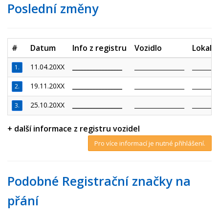
Poslední změny
#
Datum
Info z registru
Vozidlo
Lokalit
11.04.20XX
_________________
_________________
_________
1.
19.11.20XX
_________________
_________________
_________
2.
25.10.20XX
_________________
_________________
_________
3.
+ další informace z registru vozidel
Pro více informací je nutné přihlášení.
Podobné Registrační značky na
přání