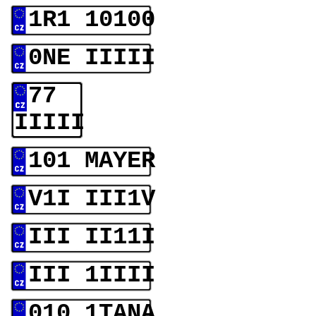
1R1 10100
0NE IIIII
77
IIIII
101 MAYER
V1I III1V
III II11I
III 1IIII
010 1TANA