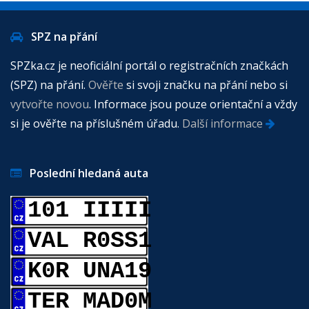
SPZ na přání
SPZka.cz je neoficiální portál o registračních značkách
(SPZ) na přání.
Ověřte
si svoji značku na přání nebo si
vytvořte novou
. Informace jsou pouze orientační a vždy
si je ověřte na příslušném úřadu.
Další informace
Poslední hledaná auta
101 IIIII
VAL R0SS1
K0R UNA19
TER MAD0M