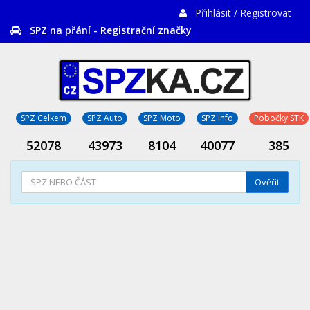
Přihlásit / Registrovat
SPZ na přání - Registrační značky
SPZ Celkem
SPZ Auto
SPZ Moto
SPZ info
Pobočky STK
52078
43973
8104
40077
385
Ověřit