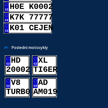
H0E K0002
K7K 77777
K01 CEJEN
Poslední motocykly
HD
XL
20002
TI6ER
V8
AD
TURB0
AM019