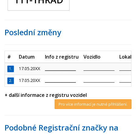
Poslední změny
#
Datum
Info z registru
Vozidlo
Lokalit
17.05.20XX
_________________
_________________
_________
1.
17.05.20XX
_________________
_________________
_________
2.
+ další informace z registru vozidel
Pro více informací je nutné přihlášení.
Podobné Registrační značky na