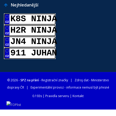
Nejhledanější
K8S NINJA
H2R NINJA
JN4 NINJA
911 JUHAN
© 2026 -
SPZ na přání
- Registrační značky
| Zdroj dat -
Ministerstvo
dopravy ČR
| Experimentální provoz - informace nemusí být přesné
0.193s |
Pravidla serveru
|
Kontakt