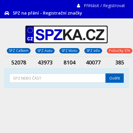
Přihlásit / Registrovat
SPZ na přání - Registrační značky
SPZ Celkem
SPZ Auto
SPZ Moto
SPZ info
Pobočky STK
52078
43973
8104
40077
385
Ověřit