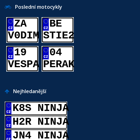
Poslední motocykly
ZA
BE
V0DIM
STIE2
19
04
VESPA
PERAK
Nejhledanější
K8S NINJA
H2R NINJA
JN4 NINJA