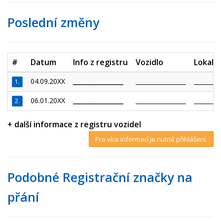
Poslední změny
#
Datum
Info z registru
Vozidlo
Lokalit
04.09.20XX
_________________
_________________
_________
1.
06.01.20XX
_________________
_________________
_________
2.
+ další informace z registru vozidel
Pro více informací je nutné přihlášení.
Podobné Registrační značky na
přání