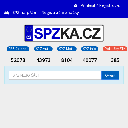
Přihlásit / Registrovat
SPZ na přání - Registrační značky
SPZ Celkem
SPZ Auto
SPZ Moto
SPZ info
Pobočky STK
52078
43973
8104
40077
385
Ověřit