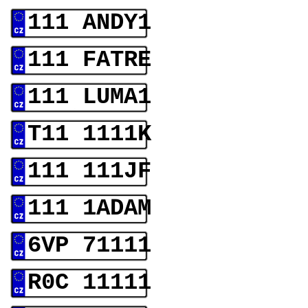
111 ANDY1
111 FATRE
111 LUMA1
T11 1111K
111 111JF
111 1ADAM
6VP 71111
R0C 11111