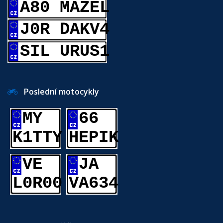
A80 MAZEL
J0R DAKV4
SIL URUS1
Poslední motocykly
MY
66
K1TTY
HEPIK
VE
JA
L0R00
VA634