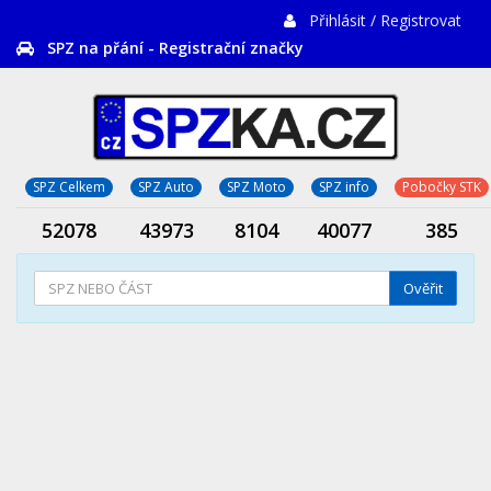
Přihlásit / Registrovat
SPZ na přání - Registrační značky
SPZ Celkem
SPZ Auto
SPZ Moto
SPZ info
Pobočky STK
52078
43973
8104
40077
385
Ověřit