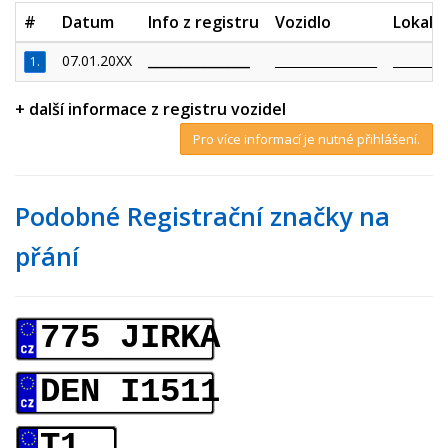
#
Datum
Info z registru
Vozidlo
Lokalit
07.01.20XX
_________________
_________________
_________
1.
+ další informace z registru vozidel
Pro více informací je nutné přihlášení.
Podobné Registrační značky na
přání
775 JIRKA
DEN I1511
T1