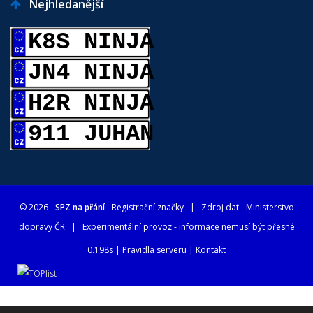
Nejhledanější
K8S NINJA
JN4 NINJA
H2R NINJA
911 JUHAN
© 2026 -
SPZ na přání
- Registrační značky
| Zdroj dat -
Ministerstvo
dopravy ČR
| Experimentální provoz - informace nemusí být přesné
0.198s |
Pravidla serveru
|
Kontakt