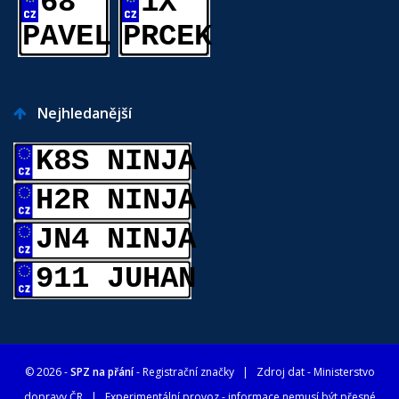
68
1X
PAVEL
PRCEK
Nejhledanější
K8S NINJA
H2R NINJA
JN4 NINJA
911 JUHAN
© 2026 -
SPZ na přání
- Registrační značky
| Zdroj dat -
Ministerstvo
dopravy ČR
| Experimentální provoz - informace nemusí být přesné