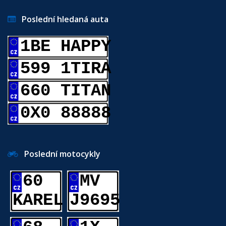
Poslední hledaná auta
1BE HAPPY
599 1TIRA
660 TITAN
0X0 88888
Poslední motocykly
60
MV
KAREL
J9695