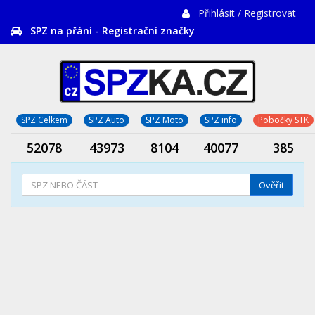
Přihlásit / Registrovat
SPZ na přání - Registrační značky
SPZ Celkem
SPZ Auto
SPZ Moto
SPZ info
Pobočky STK
52078
43973
8104
40077
385
Ověřit