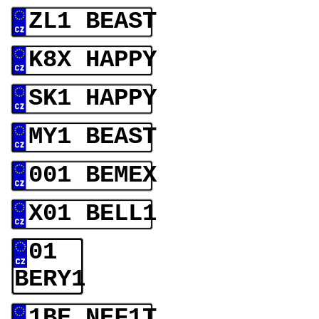
ZL1 BEAST
K8X HAPPY
SK1 HAPPY
MY1 BEAST
001 BEMEX
X01 BELL1
01
BERY1
1BE NEF1T