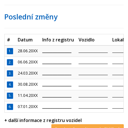
Poslední změny
#
Datum
Info z registru
Vozidlo
Lokalit
28.06.20XX
_________________
_________________
_________
1.
06.06.20XX
_________________
_________________
_________
2.
24.03.20XX
_________________
_________________
_________
3.
30.08.20XX
_________________
_________________
_________
4.
11.04.20XX
_________________
_________________
_________
5.
07.01.20XX
_________________
_________________
_________
6.
+ další informace z registru vozidel