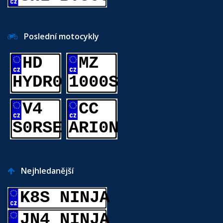
Poslední motocykly
HD
MZ
HYDR0
1000S
V4
CC
S0RSE
ARI0N
Nejhledanější
K8S NINJA
JN4 NINJA