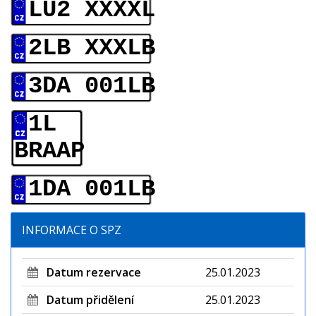
LU2 XXXXL
2LB XXXLB
3DA 001LB
1L
BRAAP
1DA 001LB
INFORMACE O SPZ
Datum rezervace
25.01.2023
Datum přidělení
25.01.2023