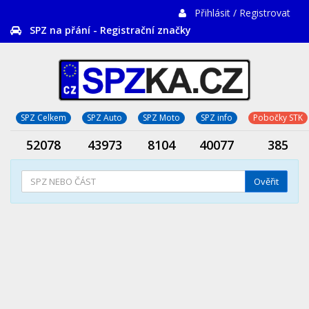
Přihlásit / Registrovat
SPZ na přání - Registrační značky
SPZ Celkem
SPZ Auto
SPZ Moto
SPZ info
Pobočky STK
52078
43973
8104
40077
385
Ověřit