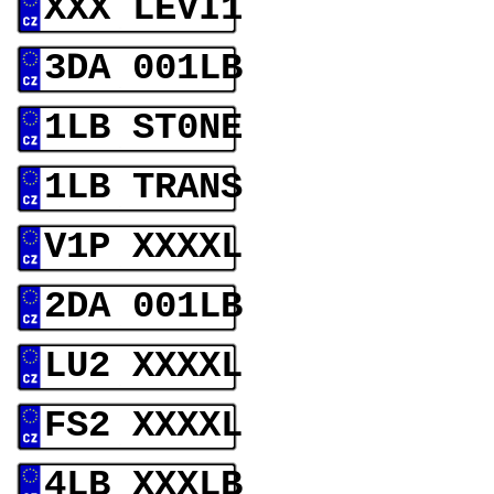
XXX LEVI1
3DA 001LB
1LB ST0NE
1LB TRANS
V1P XXXXL
2DA 001LB
LU2 XXXXL
FS2 XXXXL
4LB XXXLB