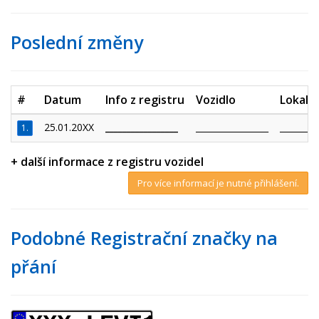
Poslední změny
#
Datum
Info z registru
Vozidlo
Lokalit
25.01.20XX
_________________
_________________
_________
1.
+ další informace z registru vozidel
Pro více informací je nutné přihlášení.
Podobné Registrační značky na
přání