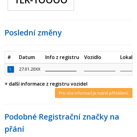
Poslední změny
#
Datum
Info z registru
Vozidlo
Lokalit
27.01.20XX
_________________
_________________
_________
1.
+ další informace z registru vozidel
Pro více informací je nutné přihlášení.
Podobné Registrační značky na
přání