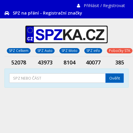
Přihlásit / Registrovat
SPZ na přání - Registrační značky
SPZ Celkem
SPZ Auto
SPZ Moto
SPZ info
Pobočky STK
52078
43973
8104
40077
385
Ověřit