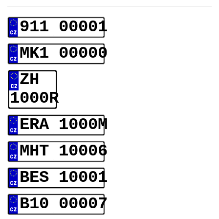
911 00001
MK1 00000
ZH
1000R
ERA 1000M
MHT 10006
BES 10001
B10 00007