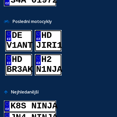
34A 01972
Poslední motocykly
DE
HD
V1ANT
JIRI1
HD
H2
BR3AK
N1NJA
Nejhledanější
K8S NINJA