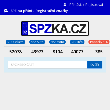
Přihlásit / Registrovat
SPZ na přání - Registrační značky
SPZ Celkem
SPZ Auto
SPZ Moto
SPZ info
Pobočky STK
52078
43973
8104
40077
385
Ověřit