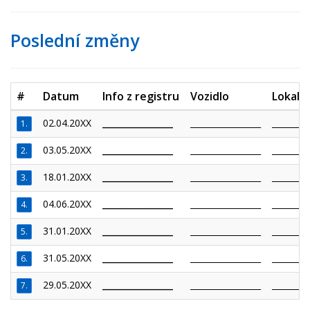
Poslední změny
#
Datum
Info z registru
Vozidlo
Lokalit
02.04.20XX
_________________
_________________
_________
1.
03.05.20XX
_________________
_________________
_________
2.
18.01.20XX
_________________
_________________
_________
3.
04.06.20XX
_________________
_________________
_________
4.
31.01.20XX
_________________
_________________
_________
5.
31.05.20XX
_________________
_________________
_________
6.
29.05.20XX
_________________
_________________
_________
7.