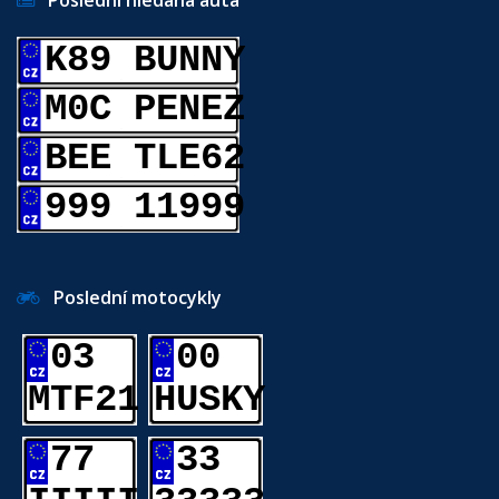
Poslední hledaná auta
K89 BUNNY
M0C PENEZ
BEE TLE62
999 11999
Poslední motocykly
03
00
MTF21
HUSKY
77
33