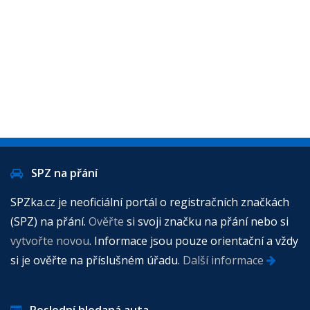
SPZ na přání
SPZka.cz je neoficiální portál o registračních značkách
(SPZ) na přání.
Ověřte
si svoji značku na přání nebo si
vytvořte novou
. Informace jsou pouze orientační a vždy
si je ověřte na příslušném úřadu.
Další informace