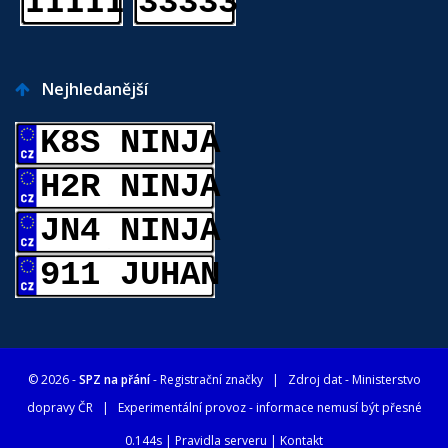
IIIII
33333
Nejhledanější
K8S NINJA
H2R NINJA
JN4 NINJA
911 JUHAN
© 2026 -
SPZ na přání
- Registrační značky
| Zdroj dat -
Ministerstvo
dopravy ČR
| Experimentální provoz - informace nemusí být přesné
0.144s |
Pravidla serveru
|
Kontakt