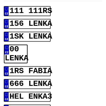
111 111RS
156 LENKA
1SK LENKA
00
LENKA
1RS FABIA
666 LENKA
HEL ENKA3