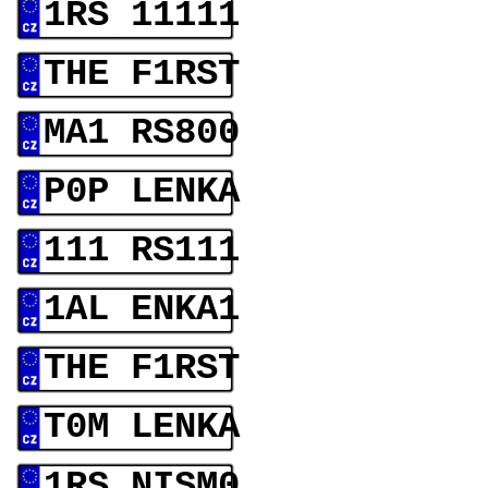
1RS 11111
THE F1RST
MA1 RS800
P0P LENKA
111 RS111
1AL ENKA1
THE F1RST
T0M LENKA
1RS NISM0