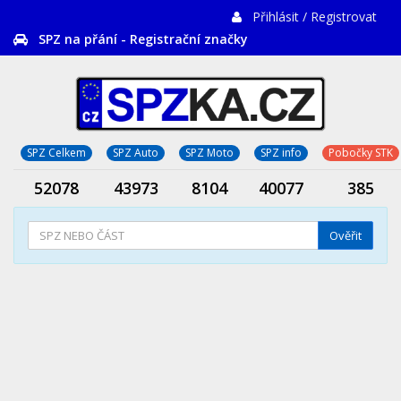
Přihlásit / Registrovat
SPZ na přání - Registrační značky
SPZ Celkem
SPZ Auto
SPZ Moto
SPZ info
Pobočky STK
52078
43973
8104
40077
385
Ověřit