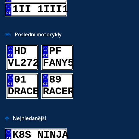
1II 1III1
Poslední motocykly
HD
PF
VL272
FANY5
01
89
DRACE
RACER
Nejhledanější
K8S NINJA