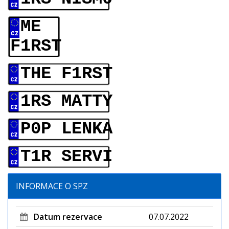
ME
F1RST
THE F1RST
1RS MATTY
P0P LENKA
T1R SERVI
INFORMACE O SPZ
Datum rezervace
07.07.2022