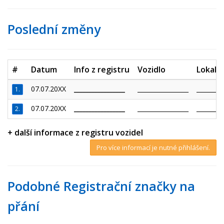
Poslední změny
#
Datum
Info z registru
Vozidlo
Lokalit
07.07.20XX
_________________
_________________
_________
1.
07.07.20XX
_________________
_________________
_________
2.
+ další informace z registru vozidel
Pro více informací je nutné přihlášení.
Podobné Registrační značky na
přání