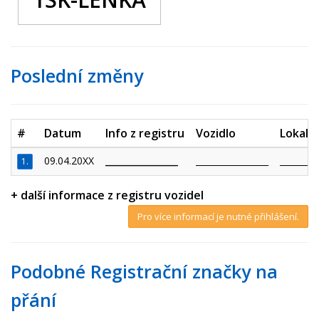
Poslední změny
#
Datum
Info z registru
Vozidlo
Lokalit
09.04.20XX
_________________
_________________
_________
1.
+ další informace z registru vozidel
Pro více informací je nutné přihlášení.
Podobné Registrační značky na
přání