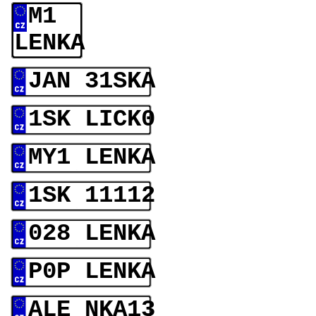
M1
LENKA
JAN 31SKA
1SK LICK0
MY1 LENKA
1SK 11112
028 LENKA
P0P LENKA
ALE NKA13