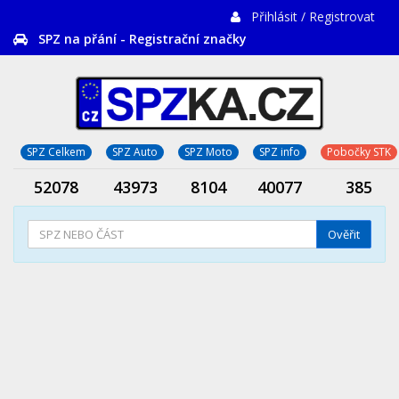
Přihlásit / Registrovat
SPZ na přání - Registrační značky
SPZ Celkem
SPZ Auto
SPZ Moto
SPZ info
Pobočky STK
52078
43973
8104
40077
385
Ověřit