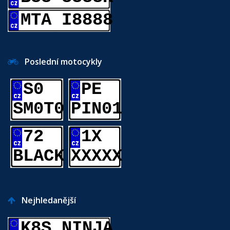
MTA I8888
Poslední motocykly
S0
PE
SM0T0
PIN01
72
1X
BLACK
XXXXX
Nejhledanější
K8S NINJA