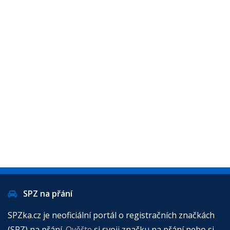
SPZ na přání
SPZka.cz je neoficiální portál o registračních značkách
(SPZ) na přání.
Ověřte
si svoji značku na přání nebo si