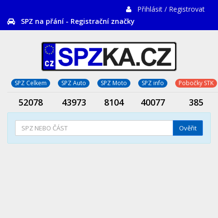
Přihlásit / Registrovat
SPZ na přání - Registrační značky
SPZ Celkem
SPZ Auto
SPZ Moto
SPZ info
Pobočky STK
52078
43973
8104
40077
385
Ověřit