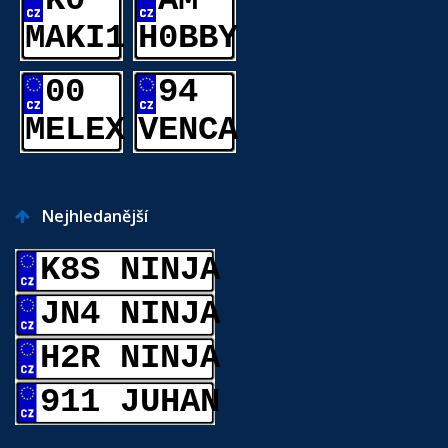
K0
AM
MAKI1
H0BBY
00
94
MELEX
VENCA
Nejhledanější
K8S NINJA
JN4 NINJA
H2R NINJA
911 JUHAN