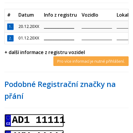
#
Datum
Info z registru
Vozidlo
Lokalit
20.12.20XX
_________________
_________________
_________
1.
01.12.20XX
_________________
_________________
_________
2.
+ další informace z registru vozidel
Pro více informací je nutné přihlášení.
Podobné Registrační značky na
přání
AD1 11111