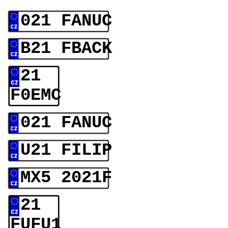
021 FANUC
B21 FBACK
21
F0EMC
021 FANUC
U21 FILIP
MX5 2021F
21
FUFU1