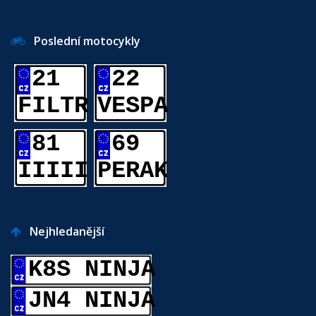
Poslední motocykly
21
22
FILTR
VESPA
81
69
IIIII
PERAK
Nejhledanější
K8S NINJA
JN4 NINJA