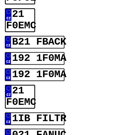
21
F0EMC
B21 FBACK
192 1F0MA
192 1F0MA
21
F0EMC
1IB FILTR
021 FANUC