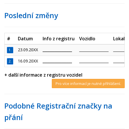
Poslední změny
#
Datum
Info z registru
Vozidlo
Lokalit
23.09.20XX
_________________
_________________
_________
1.
16.09.20XX
_________________
_________________
_________
2.
+ další informace z registru vozidel
Pro více informací je nutné přihlášení.
Podobné Registrační značky na
přání