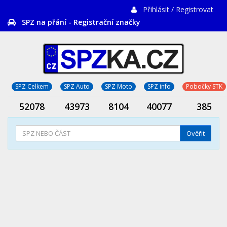
Přihlásit / Registrovat
SPZ na přání - Registrační značky
SPZ Celkem
SPZ Auto
SPZ Moto
SPZ info
Pobočky STK
52078
43973
8104
40077
385
Ověřit