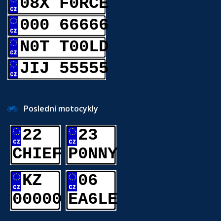
08X F0RCE
000 66666
N0T T00LD
JIJ 55555
Poslední motocykly
22
23
CHIEF
P0NNY
KZ
06
00000
EA6LE