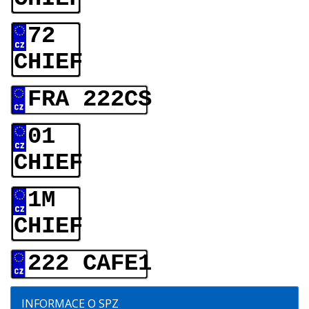
72
CHIEF
FRA 222CS
01
CHIEF
1M
CHIEF
222 CAFE1
INFORMACE O SPZ