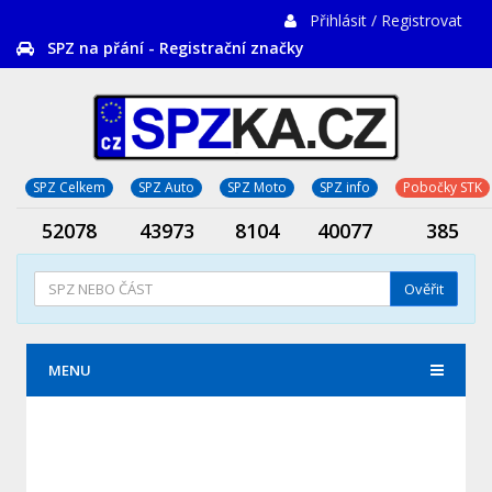
Přihlásit / Registrovat
SPZ na přání - Registrační značky
SPZ Celkem
SPZ Auto
SPZ Moto
SPZ info
Pobočky STK
52078
43973
8104
40077
385
Ověřit
MENU