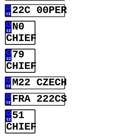
22C 00PER
N0
CHIEF
79
CHIEF
M22 CZECH
FRA 222CS
51
CHIEF