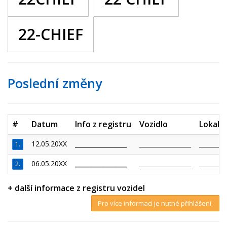
22-CHIEF
Poslední změny
#
Datum
Info z registru
Vozidlo
Lokalit
12.05.20XX
_________________
_________________
_________
1.
06.05.20XX
_________________
_________________
_________
2.
+ další informace z registru vozidel
Pro více informací je nutné přihlášení.