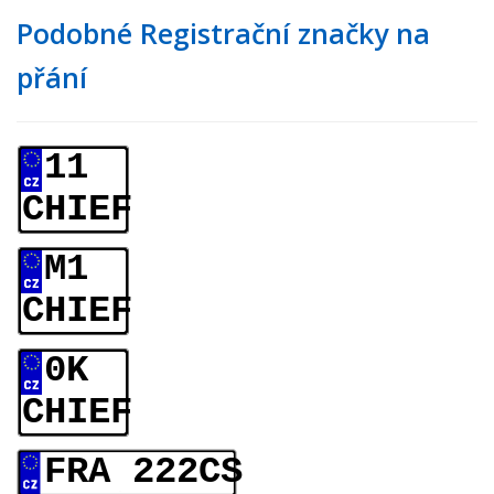
Podobné Registrační značky na
přání
11
CHIEF
M1
CHIEF
0K
CHIEF
FRA 222CS