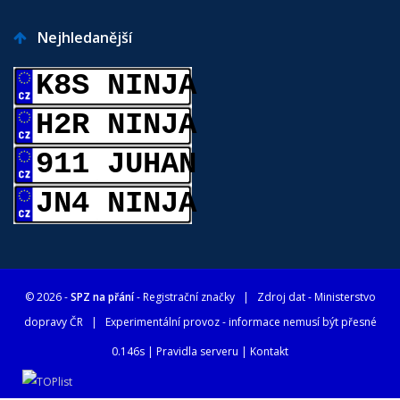
Nejhledanější
K8S NINJA
H2R NINJA
911 JUHAN
JN4 NINJA
© 2026 -
SPZ na přání
- Registrační značky
| Zdroj dat -
Ministerstvo
dopravy ČR
| Experimentální provoz - informace nemusí být přesné
0.146s |
Pravidla serveru
|
Kontakt