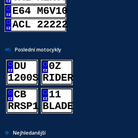
E64 M6V10
ACL 22222
Poslední motocykly
DU
0Z
1200S
RIDER
CB
11
RRSP1
BLADE
Nejhledanější