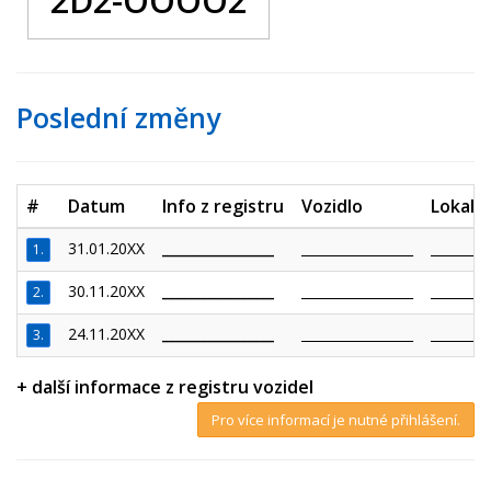
2D2-OOOO2
Poslední změny
#
Datum
Info z registru
Vozidlo
Lokalit
31.01.20XX
_________________
_________________
_________
1.
30.11.20XX
_________________
_________________
_________
2.
24.11.20XX
_________________
_________________
_________
3.
+ další informace z registru vozidel
Pro více informací je nutné přihlášení.