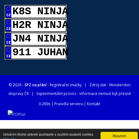
K8S NINJA
H2R NINJA
JN4 NINJA
911 JUHAN
© 2026 -
SPZ na přání
- Registrační značky
| Zdroj dat -
Ministerstvo
dopravy ČR
| Experimentální provoz - informace nemusí být přesné
0.269s |
Pravidla serveru
|
Kontakt
Užíváním těchto stránek souhlasíte s využitím souborů cookies.
Rozumím
Více info