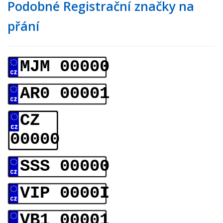
Podobné Registrační značky na
přání
MJM 00000
AR0 00001
CZ
00000
SSS 00000
VIP 0000I
VB1 00001