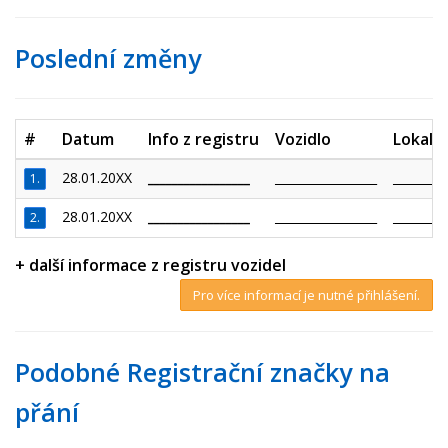
Poslední změny
#
Datum
Info z registru
Vozidlo
Lokalit
28.01.20XX
_________________
_________________
_________
1.
28.01.20XX
_________________
_________________
_________
2.
+ další informace z registru vozidel
Pro více informací je nutné přihlášení.
Podobné Registrační značky na
přání