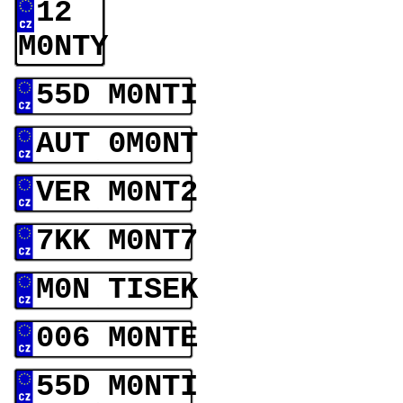
12
M0NTY
55D M0NTI
AUT 0M0NT
VER M0NT2
7KK M0NT7
M0N TISEK
006 M0NTE
55D M0NTI