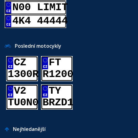
N00 LIMIT
4K4 44444
Poslední motocykly
CZ
FT
1300R
R1200
V2
TY
TU0N0
BRZD1
Nejhledanější