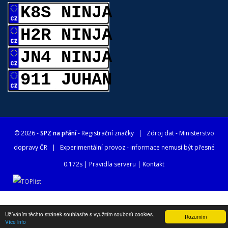
K8S NINJA
H2R NINJA
JN4 NINJA
911 JUHAN
© 2026 -
SPZ na přání
- Registrační značky
| Zdroj dat -
Ministerstvo
dopravy ČR
| Experimentální provoz - informace nemusí být přesné
0.172s |
Pravidla serveru
|
Kontakt
Užíváním těchto stránek souhlasíte s využitím souborů cookies.
Rozumím
Více info