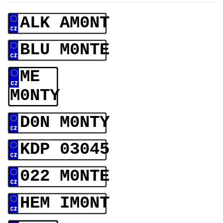
ALK AM0NT
BLU M0NTE
ME
M0NTY
D0N M0NTY
KDP 03045
022 M0NTE
HEM IM0NT