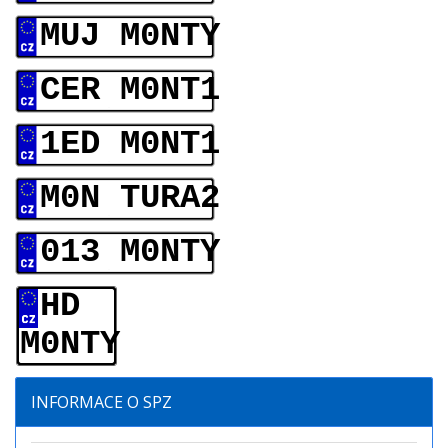
MUJ M0NTY
CER M0NT1
1ED M0NT1
M0N TURA2
013 M0NTY
HD
M0NTY
INFORMACE O SPZ