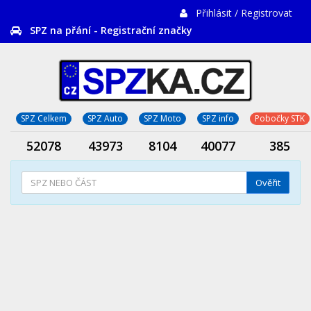
Přihlásit / Registrovat
SPZ na přání - Registrační značky
SPZ Celkem
SPZ Auto
SPZ Moto
SPZ info
Pobočky STK
52078
43973
8104
40077
385
Ověřit