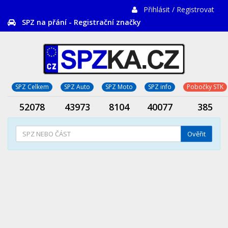
Přihlásit / Registrovat
SPZ na přání - Registrační značky
SPZ Celkem
SPZ Auto
SPZ Moto
SPZ info
Pobočky STK
52078
43973
8104
40077
385
Ověřit