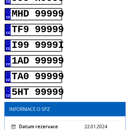
MHD 99999
TF9 99999
I99 9999I
1AD 99999
TA0 99999
5HT 99999
INFORMACE O SPZ
Datum rezervace
22.01.2024