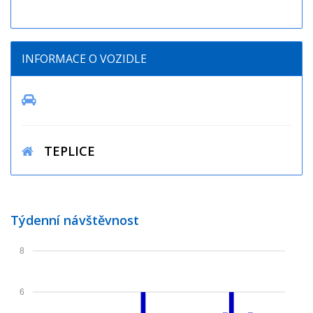
INFORMACE O VOZIDLE
TEPLICE
Týdenní návštěvnost
8
6