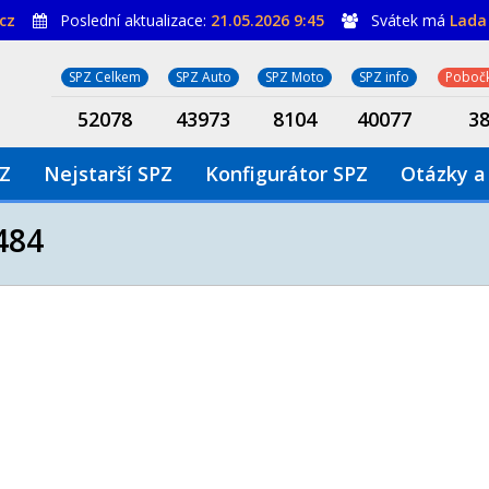
cz
Poslední aktualizace:
21.05.2026 9:45
Svátek má
Lada
SPZ Celkem
SPZ Auto
SPZ Moto
SPZ info
Pobočk
52078
43973
8104
40077
3
PZ
Nejstarší SPZ
Konfigurátor SPZ
Otázky a
484