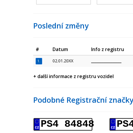
Poslední změny
#
Datum
Info z registru
02.01.20XX
_________________
1.
+ další informace z registru vozidel
Podobné Registrační značky
PS4 84848
PS