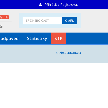
Přihlásit / Registrovat
y STK
Ověřit
85
 odpovědi
Statistiky
STK
SPZka /
4U448484