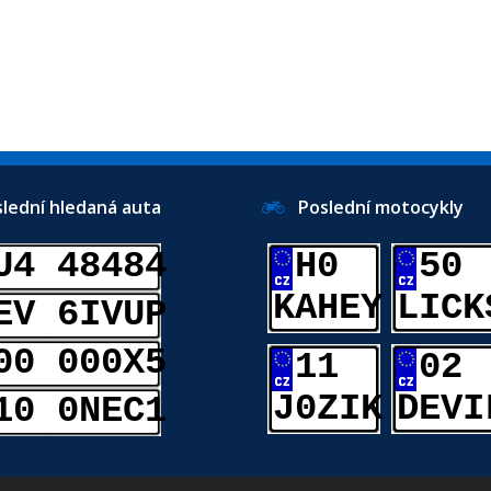
ední hledaná auta
Poslední motocykly
U4 48484
H0
50
KAHEY
LICK
EV 6IVUP
00 000X5
11
02
J0ZIK
DEVI
10 0NEC1