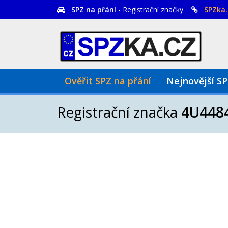
SPZ na přání
- Registrační značky
SPZka.
Ověřit SPZ na přání
Nejnovější S
Registrační značka
4U448