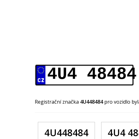
4U4 48484
Registrační značka
4U448484
pro vozidlo by
4U448484
4U4 48