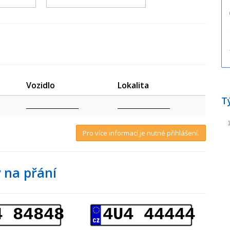
Vozidlo
Lokalita
T
_________________
_________________
Pro více informací je nutné přihlášení.
 na přání
4 84848
4U4 44444