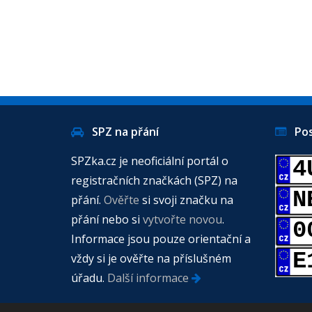
SPZ na přání
Posl
SPZka.cz je neoficiální portál o
4
registračních značkách (SPZ) na
N
přání.
Ověřte
si svoji značku na
přání nebo si
vytvořte novou
.
0
Informace jsou pouze orientační a
E
vždy si je ověřte na příslušném
úřadu.
Další informace