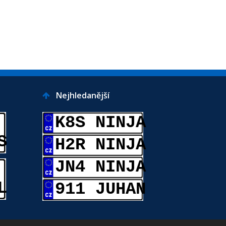
Nejhledanější
K8S NINJA
S
H2R NINJA
JN4 NINJA
L
911 JUHAN