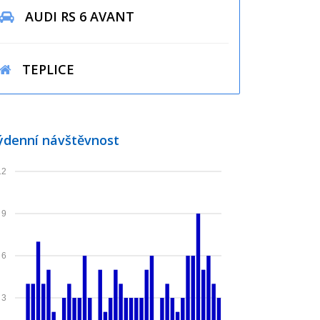
AUDI RS 6 AVANT
TEPLICE
ýdenní návštěvnost
12
9
6
3