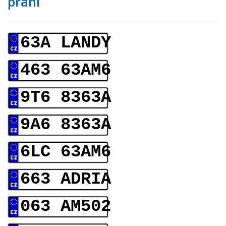
přání
63A LANDY
463 63AM6
9T6 8363A
9A6 8363A
6LC 63AM6
663 ADRIA
063 AM502