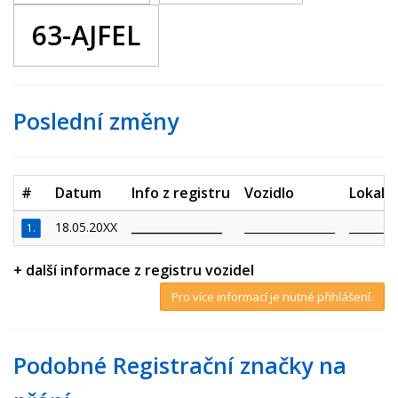
63-AJFEL
Poslední změny
#
Datum
Info z registru
Vozidlo
Lokalit
18.05.20XX
_________________
_________________
_________
1.
+ další informace z registru vozidel
Pro více informací je nutné přihlášení.
Podobné Registrační značky na