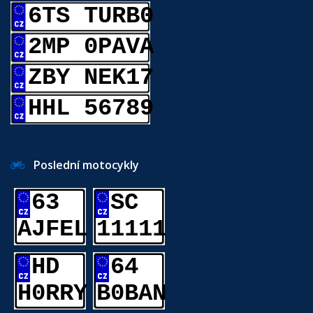
6TS TURB0
2MP 0PAVA
ZBY NEK17
HHL 56789
Poslední motocykly
63
SC
AJFEL
11111
HD
64
H0RRY
B0BAN