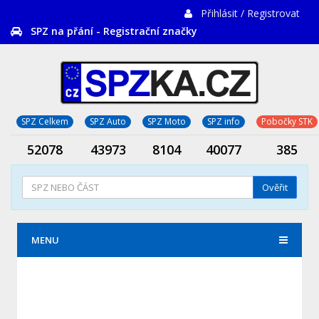
Přihlásit / Registrovat
SPZ na přání - Registrační značky
SPZ Celkem
SPZ Auto
SPZ Moto
SPZ info
Pobočky STK
52078
43973
8104
40077
385
Ověřit
MENU