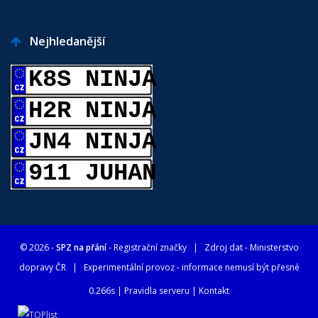
Nejhledanější
K8S NINJA
H2R NINJA
JN4 NINJA
911 JUHAN
© 2026 -
SPZ na přání
- Registrační značky
| Zdroj dat -
Ministerstvo
dopravy ČR
| Experimentální provoz - informace nemusí být přesné
0.266s |
Pravidla serveru
|
Kontakt