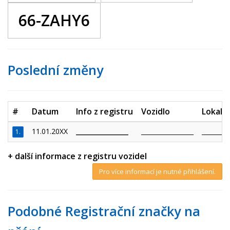
66-ZAHY6
Poslední změny
#
Datum
Info z registru
Vozidlo
Lokalit
11.01.20XX
_________________
_________________
_________
1.
+ další informace z registru vozidel
Pro více informací je nutné přihlášení.
Podobné Registrační značky na