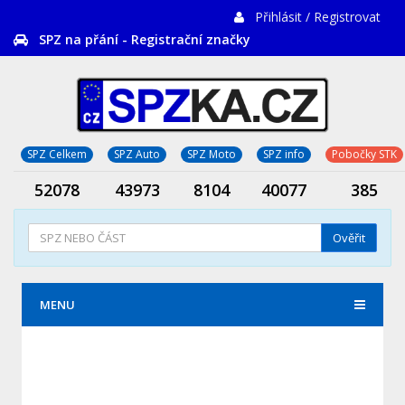
Přihlásit / Registrovat
SPZ na přání - Registrační značky
SPZ Celkem
SPZ Auto
SPZ Moto
SPZ info
Pobočky STK
52078
43973
8104
40077
385
Ověřit
MENU