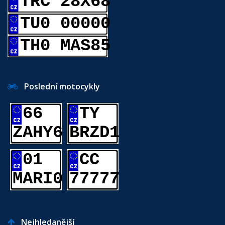
TRC 28X68
TU0 00000
TH0 MAS85
Poslední motocykly
66
TY
ZAHY6
BRZD1
01
CC
MARI0
77777
Nejhledanější