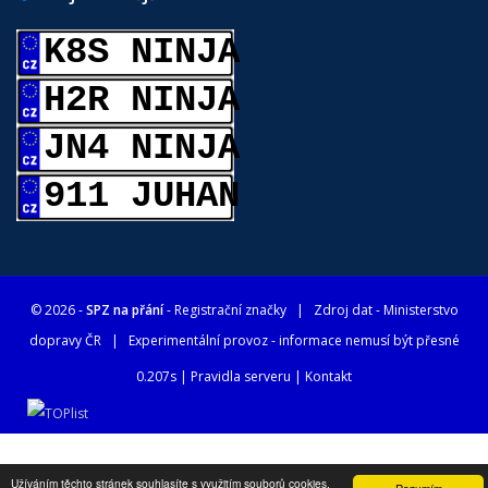
K8S NINJA
H2R NINJA
JN4 NINJA
911 JUHAN
© 2026 -
SPZ na přání
- Registrační značky
| Zdroj dat -
Ministerstvo
dopravy ČR
| Experimentální provoz - informace nemusí být přesné
0.207s |
Pravidla serveru
|
Kontakt
Užíváním těchto stránek souhlasíte s využitím souborů cookies.