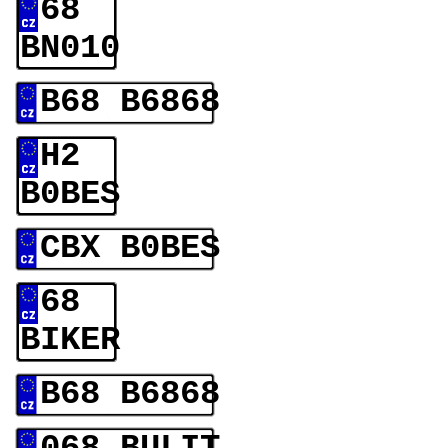
68
BN010
B68 B6868
H2
B0BES
CBX B0BES
68
BIKER
B68 B6868