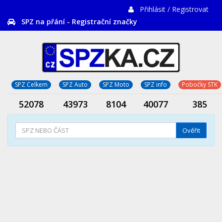
Přihlásit / Registrovat
SPZ na přání - Registrační značky
SPZ Celkem
SPZ Auto
SPZ Moto
SPZ info
Pobočky STK
52078
43973
8104
40077
385
Ověřit