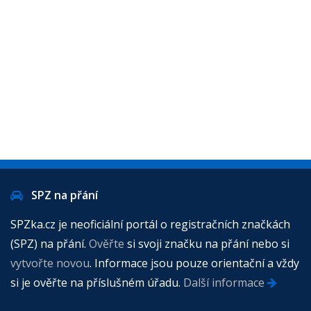
SPZ na přání
SPZka.cz je neoficiální portál o registračních značkách
(SPZ) na přání.
Ověřte
si svoji značku na přání nebo si
vytvořte novou
. Informace jsou pouze orientační a vždy
si je ověřte na příslušném úřadu.
Další informace