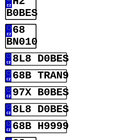
H2
B0BES
68
BN010
8L8 D0BES
68B TRAN9
97X B0BES
8L8 D0BES
68B H9999