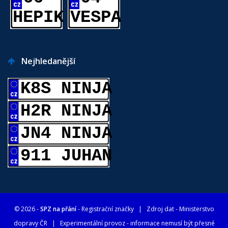
HEPIK
VESPA
Nejhledanější
K8S NINJA
H2R NINJA
JN4 NINJA
911 JUHAN
© 2026 -
SPZ na přání
- Registrační značky
| Zdroj dat -
Ministerstvo
dopravy ČR
| Experimentální provoz - informace nemusí být přesné