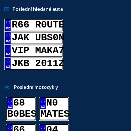
Poslední hledaná auta
R66 R0UTE
JAK UBS0N
VIP MAKA7
JKB 2011Z
Poslední motocykly
68
N0
B0BES
MATES
66
04