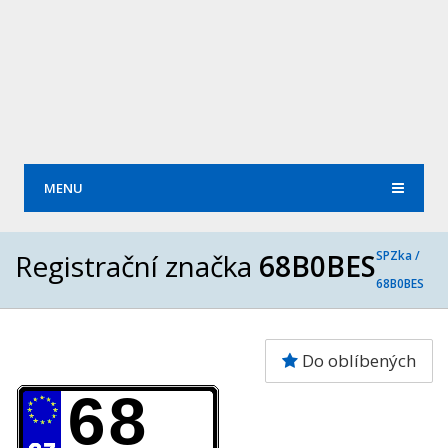
MENU
Registrační značka
68B0BES
SPZka /
68B0BES
Do oblíbených
68