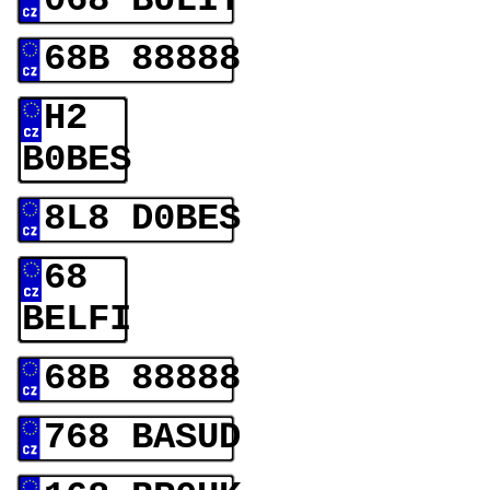
068 BULIT
68B 88888
H2
B0BES
8L8 D0BES
68
BELFI
68B 88888
768 BASUD