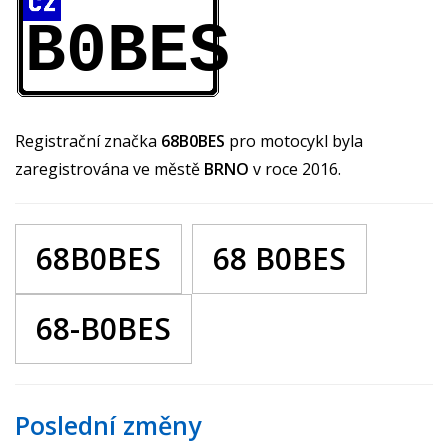
B0BES
Registrační značka
68B0BES
pro motocykl byla
zaregistrována ve městě
BRNO
v roce 2016.
68B0BES
68 B0BES
68-B0BES
Poslední změny