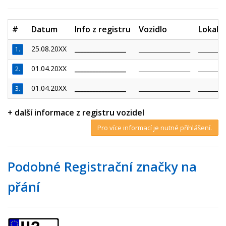
#
Datum
Info z registru
Vozidlo
Lokalit
25.08.20XX
_________________
_________________
_________
1.
01.04.20XX
_________________
_________________
_________
2.
01.04.20XX
_________________
_________________
_________
3.
+ další informace z registru vozidel
Pro více informací je nutné přihlášení.
Podobné Registrační značky na
přání