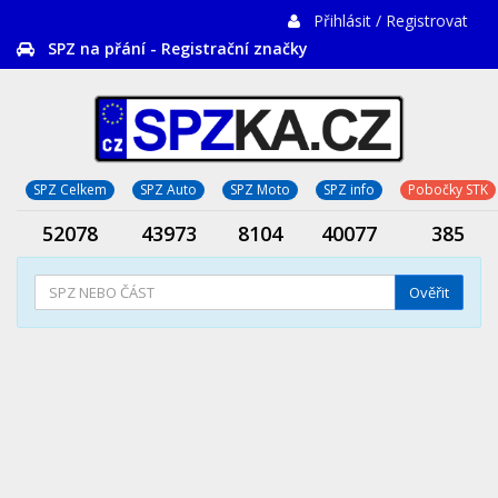
Přihlásit / Registrovat
SPZ na přání - Registrační značky
SPZ Celkem
SPZ Auto
SPZ Moto
SPZ info
Pobočky STK
52078
43973
8104
40077
385
Ověřit