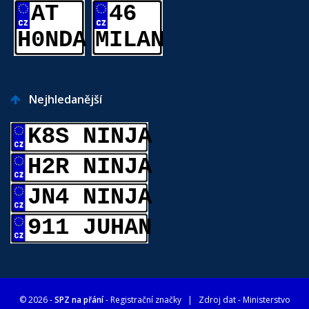
AT
46
H0NDA
MILAN
Nejhledanější
K8S NINJA
H2R NINJA
JN4 NINJA
911 JUHAN
© 2026 -
SPZ na přání
- Registrační značky
| Zdroj dat -
Ministerstvo