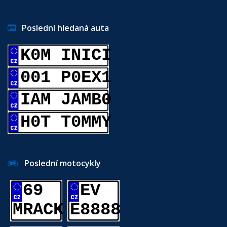
Poslední hledaná auta
K0M INICI
001 P0EX1
IAM JAMB0
H0T T0MMY
Poslední motocykly
69
EV
MRACK
E8888