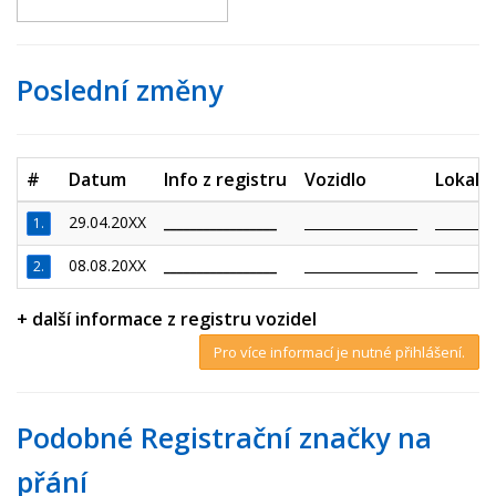
Poslední změny
#
Datum
Info z registru
Vozidlo
Lokalit
29.04.20XX
_________________
_________________
_________
1.
08.08.20XX
_________________
_________________
_________
2.
+ další informace z registru vozidel
Pro více informací je nutné přihlášení.
Podobné Registrační značky na
přání