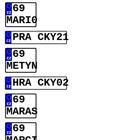
69
MARI0
PRA CKY21
69
METYN
HRA CKY02
69
MARAS
69