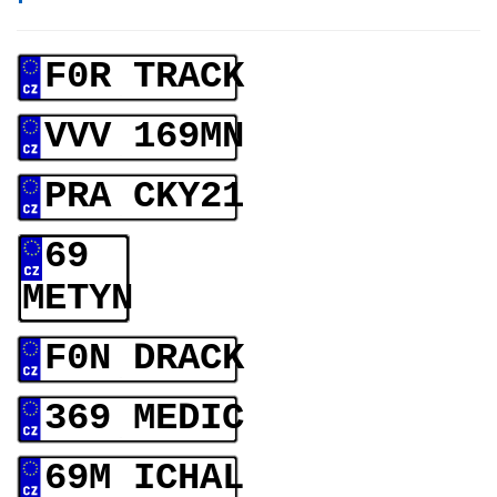
F0R TRACK
VVV 169MN
PRA CKY21
69
METYN
F0N DRACK
369 MEDIC
69M ICHAL