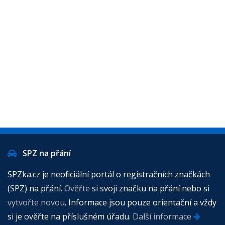
SPZ na přání
SPZka.cz je neoficiální portál o registračních značkách
(SPZ) na přání.
Ověřte
si svoji značku na přání nebo si
vytvořte novou
. Informace jsou pouze orientační a vždy
si je ověřte na příslušném úřadu.
Další informace