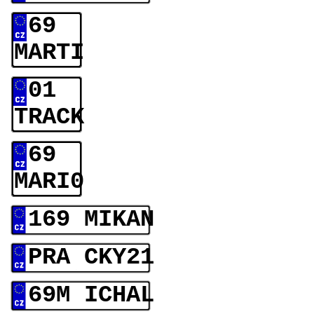
69
MARTI
01
TRACK
69
MARI0
169 MIKAN
PRA CKY21
69M ICHAL