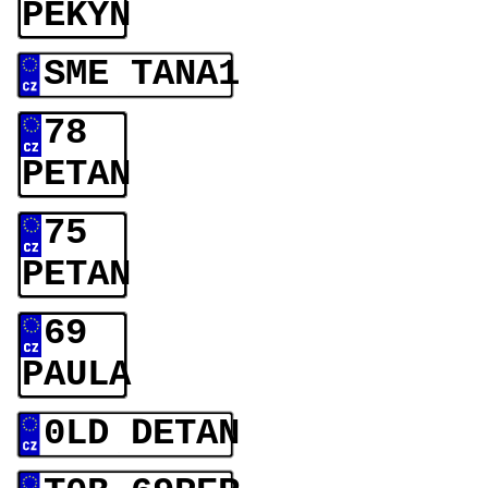
PEKYN
SME TANA1
78
PETAN
75
PETAN
69
PAULA
0LD DETAN