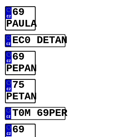
69
PAULA
EC0 DETAN
69
PEPAN
75
PETAN
T0M 69PER
69