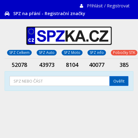
Přihlásit / Registrovat
SPZ na přání - Registrační značky
SPZ Celkem
SPZ Auto
SPZ Moto
SPZ info
Pobočky STK
52078
43973
8104
40077
385
Ověřit