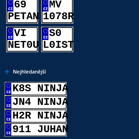
69
MV
PETAN
1078R
VI
S0
NET0U
L0IST
Nejhledanější
K8S NINJA
JN4 NINJA
H2R NINJA
911 JUHAN