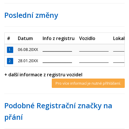
Poslední změny
#
Datum
Info z registru
Vozidlo
Lokalit
06.08.20XX
_________________
_________________
_________
1.
28.01.20XX
_________________
_________________
_________
2.
+ další informace z registru vozidel
Pro více informací je nutné přihlášení.
Podobné Registrační značky na
přání