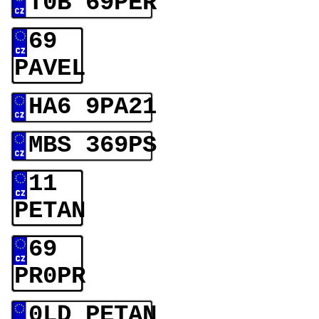
T0B 69PER
69
PAVEL
HA6 9PA21
MBS 369PS
11
PETAN
69
PR0PR
0LD PETAN