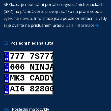
SPZka.cz je neoficiální portál o registračních značkách
(SPZ) na přání.
Ověřte
si svoji značku na přání nebo si
vytvořte novou
. Informace jsou pouze orientační a vždy
si je ověřte na příslušném úřadu.
Další informace
Poslední hledaná auta
777 7S777
666 NINJA
MK3 CADDY
AI6 82800
Poslední motocykly