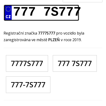
777 7S777
Registrační značka
7777S777
pro vozidlo byla
zaregistrována ve městě
PLZEŇ
v roce 2019.
7777S777
777 7S777
777-7S777