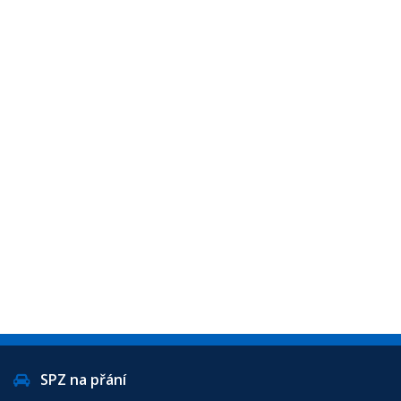
SPZ na přání