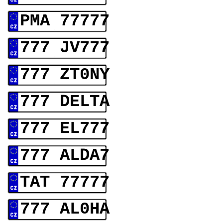
PMA 77777
777 JV777
777 ZT0NY
777 DELTA
777 EL777
777 ALDA7
TAT 77777
777 AL0HA