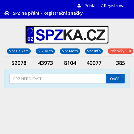
Přihlásit / Registrovat
SPZ na přání - Registrační značky
SPZ Celkem
SPZ Auto
SPZ Moto
SPZ info
Pobočky STK
52078
43973
8104
40077
385
Ověřit