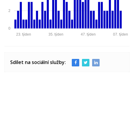
2
0
23. týden
35. týden
47. týden
07. týden
Sdílet na sociální služby: