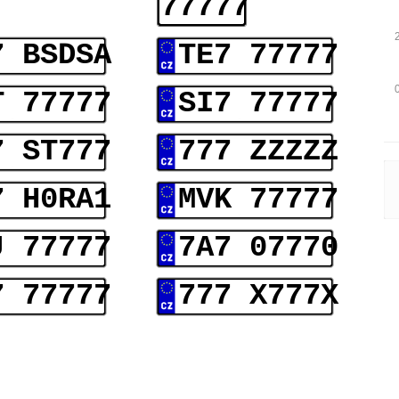
77777
7 BSDSA
TE7 77777
T 77777
SI7 77777
7 ST777
777 ZZZZZ
7 H0RA1
MVK 77777
J 77777
7A7 07770
7 77777
777 X777X