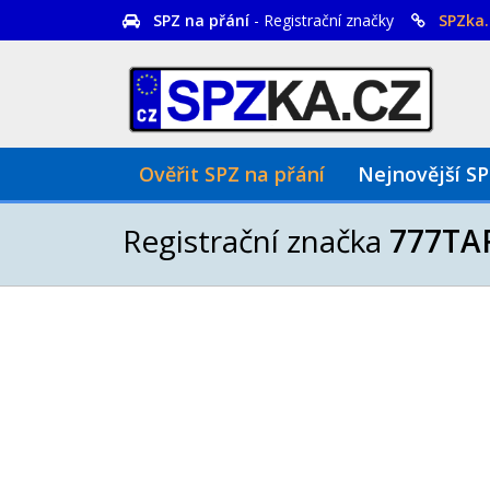
SPZ na přání
- Registrační značky
SPZka.
Ověřit SPZ na přání
Nejnovější S
Registrační značka
777TA