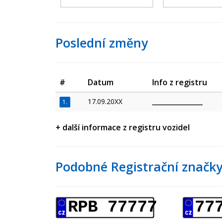
Poslední změny
#
Datum
Info z registru
17.09.20XX
_________________
1.
+ další informace z registru vozidel
Podobné Registrační značky
RPB 77777
77