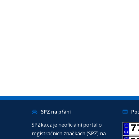
SPZ na přání
Posl
SPZka.cz je neoficiální portál o
7
registračních značkách (SPZ) na