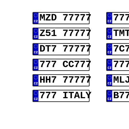
MZD 77777
77
Z51 77777
TM
DT7 77777
7C
777 CC777
77
HH7 77777
ML
777 ITALY
B7