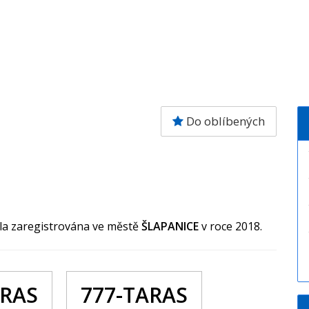
Do oblíbených
yla zaregistrována ve městě
ŠLAPANICE
v roce 2018.
ARAS
777-TARAS