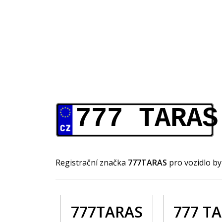
777 TARAS
Registrační značka
777TARAS
pro vozidlo b
777TARAS
777 T