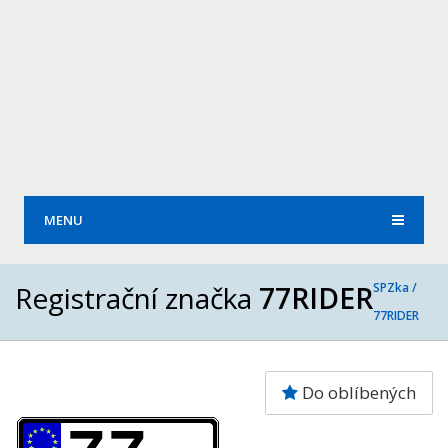
MENU
Registrační značka
77RIDER
SPZka /
77RIDER
Do oblíbených