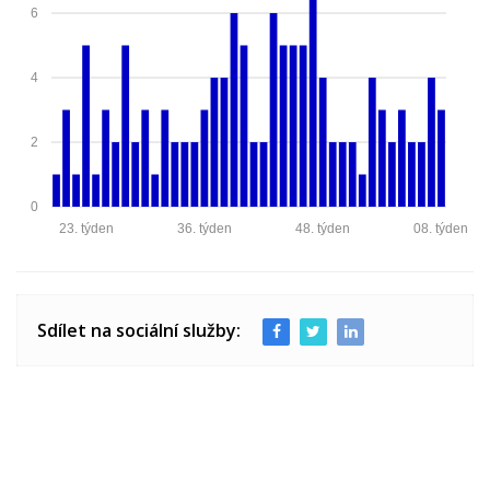
6
4
2
0
23. týden
36. týden
48. týden
08. týden
Sdílet na sociální služby: