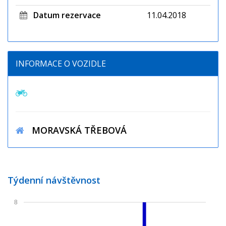
Datum rezervace
11.04.2018
INFORMACE O VOZIDLE
MORAVSKÁ TŘEBOVÁ
Týdenní návštěvnost
8