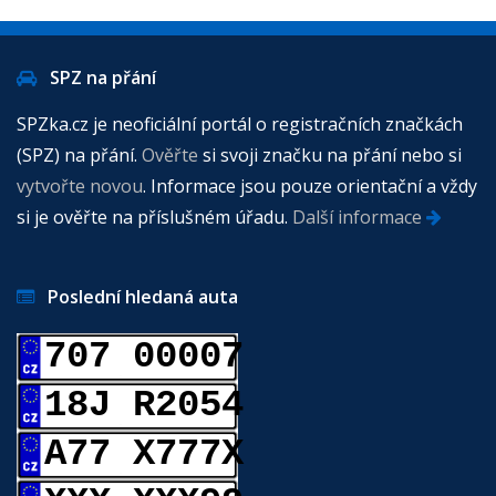
SPZ na přání
SPZka.cz je neoficiální portál o registračních značkách
(SPZ) na přání.
Ověřte
si svoji značku na přání nebo si
vytvořte novou
. Informace jsou pouze orientační a vždy
si je ověřte na příslušném úřadu.
Další informace
Poslední hledaná auta
707 00007
18J R2054
A77 X777X