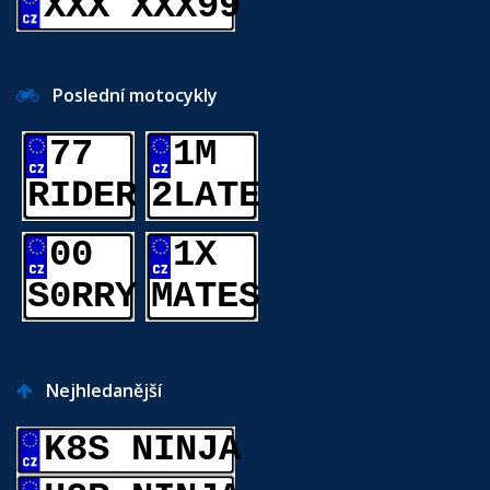
XXX XXX99
Poslední motocykly
77
1M
RIDER
2LATE
00
1X
S0RRY
MATES
Nejhledanější
K8S NINJA