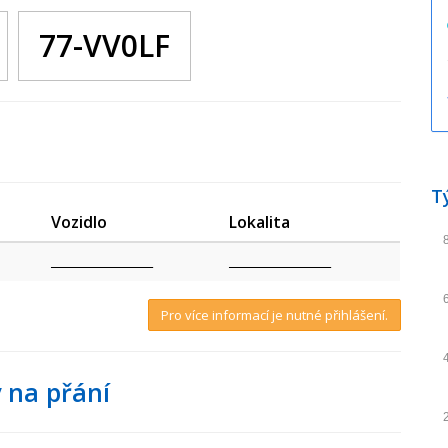
77-VV0LF
T
Vozidlo
Lokalita
_________________
_________________
Pro více informací je nutné přihlášení.
 na přání