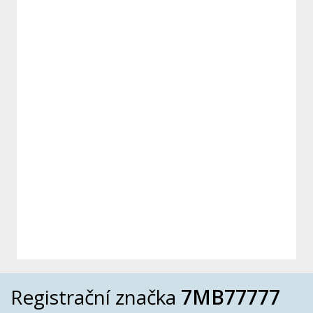
Registrační značka
7MB77777