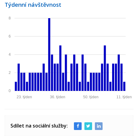
Týdenní návštěvnost
8
6
4
2
0
23. týden
36. týden
50. týden
11. týden
Sdílet na sociální služby: