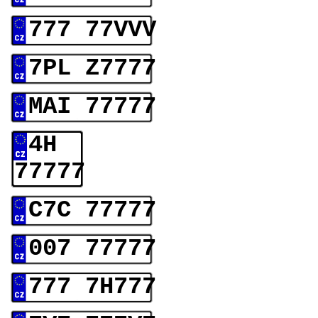
777 77VVV
7PL Z7777
MAI 77777
4H
77777
C7C 77777
007 77777
777 7H777