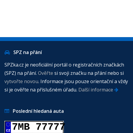
SPZ na přání
SPZka.cz je neoficiální portál o registračních značkách
(SPZ) na přání.
Ověřte
si svoji značku na přání nebo si
vytvořte novou
. Informace jsou pouze orientační a vždy
si je ověřte na příslušném úřadu.
Další informace
Poslední hledaná auta
7MB 77777