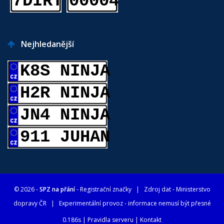
7DIRT
00004
Nejhledanější
K8S NINJA
H2R NINJA
JN4 NINJA
911 JUHAN
© 2026 -
SPZ na přání
- Registrační značky
| Zdroj dat -
Ministerstvo
dopravy ČR
| Experimentální provoz - informace nemusí být přesné
0.186s |
Pravidla serveru
|
Kontakt