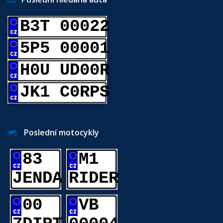
B3T 00022
5P5 00001
H0U UD00R
JK1 C0RPS
Poslední motocykly
83
M1
JENDA
RIDER
00
VB