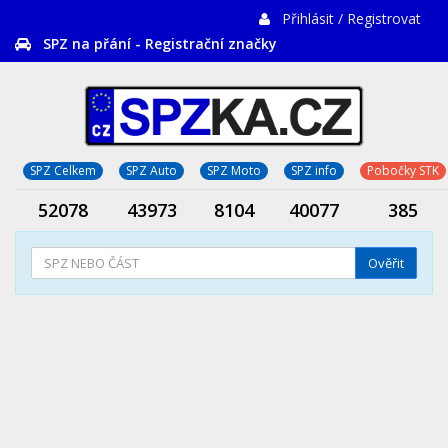
Přihlásit / Registrovat
SPZ na přání - Registrační značky
SPZ Celkem
SPZ Auto
SPZ Moto
SPZ info
Pobočky STK
52078
43973
8104
40077
385
Ověřit