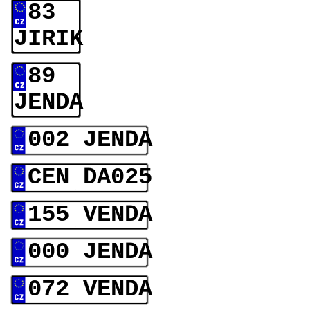
83
JIRIK
89
JENDA
002 JENDA
CEN DA025
155 VENDA
000 JENDA
072 VENDA