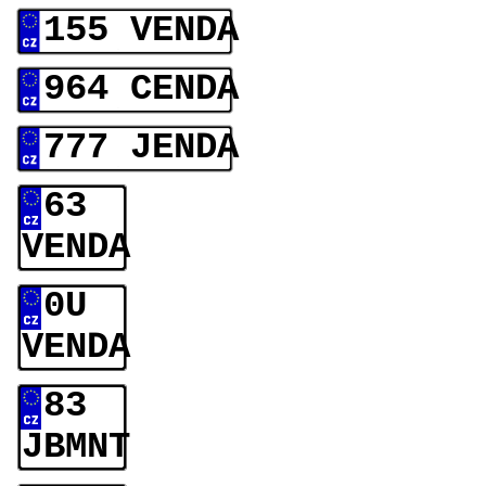
155 VENDA
964 CENDA
777 JENDA
63
VENDA
0U
VENDA
83
JBMNT