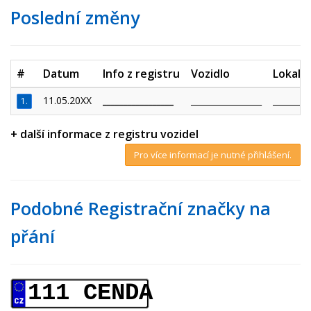
Poslední změny
#
Datum
Info z registru
Vozidlo
Lokalit
11.05.20XX
_________________
_________________
_________
1.
+ další informace z registru vozidel
Pro více informací je nutné přihlášení.
Podobné Registrační značky na
přání
111 CENDA