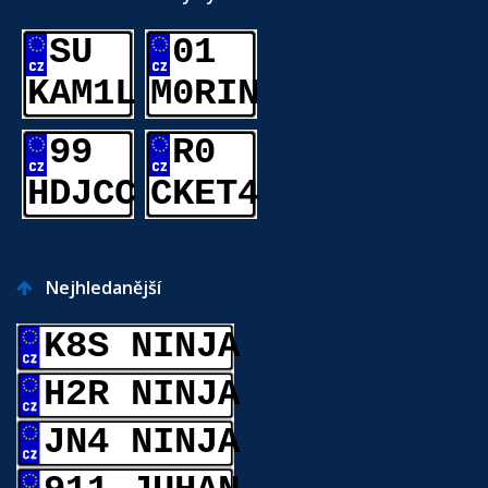
SU
01
KAM1L
M0RIN
99
R0
HDJCC
CKET4
Nejhledanější
K8S NINJA
H2R NINJA
JN4 NINJA