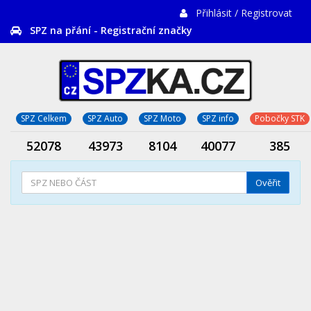
Přihlásit / Registrovat
SPZ na přání - Registrační značky
SPZ Celkem
SPZ Auto
SPZ Moto
SPZ info
Pobočky STK
52078
43973
8104
40077
385
Ověřit