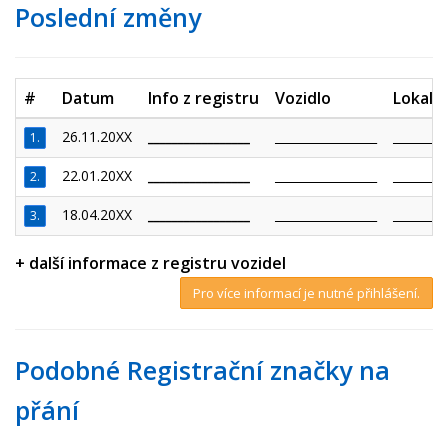
Poslední změny
#
Datum
Info z registru
Vozidlo
Lokalit
26.11.20XX
_________________
_________________
_________
1.
22.01.20XX
_________________
_________________
_________
2.
18.04.20XX
_________________
_________________
_________
3.
+ další informace z registru vozidel
Pro více informací je nutné přihlášení.
Podobné Registrační značky na
přání