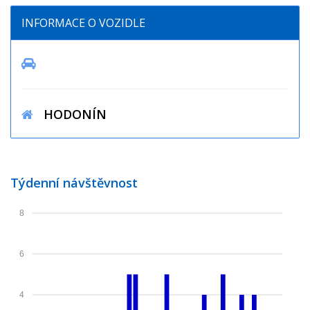
INFORMACE O VOZIDLE
HODONÍN
Týdenní návštěvnost
8
6
4