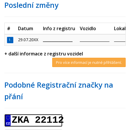
Poslední změny
#
Datum
Info z registru
Vozidlo
Lokalit
29.07.20XX
_________________
_________________
_________
1.
+ další informace z registru vozidel
Pro více informací je nutné přihlášení.
Podobné Registrační značky na
přání
ZKA 22112