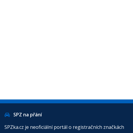
SPZ na přání
SPZka.cz je neoficiální portál o registračních značkách