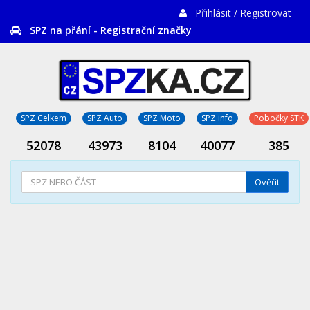
Přihlásit / Registrovat
SPZ na přání - Registrační značky
SPZ Celkem
SPZ Auto
SPZ Moto
SPZ info
Pobočky STK
52078
43973
8104
40077
385
Ověřit