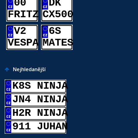
00
DK
FRITZ
CX500
V2
6S
VESPA
MATES
Nejhledanější
K8S NINJA
JN4 NINJA
H2R NINJA
911 JUHAN