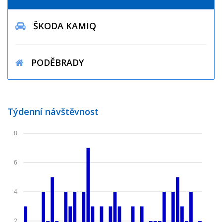
ŠKODA KAMIQ
PODĚBRADY
Týdenní návštěvnost
8
6
4
2