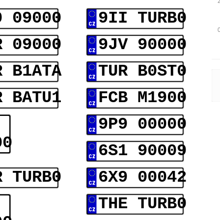
0 09000
9II TURB0
R 09000
9JV 90000
R B1ATA
TUR B0ST0
R BATU1
FCB M1900
9P9 00000
00
6S1 90009
R TURB0
6X9 00042
THE TURB0