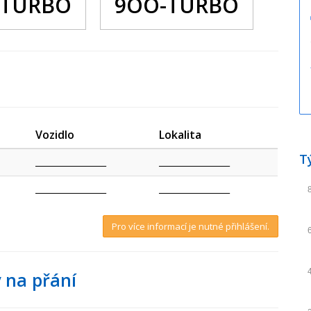
 TURBO
9OO-TURBO
Vozidlo
Lokalita
T
_________________
_________________
_________________
_________________
Pro více informací je nutné přihlášení.
 na přání