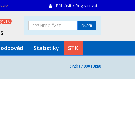
slav
Přihlásit / Registrovat
y STK
Ověřit
85
 odpovědi
Statistiky
STK
SPZka /
900TURB0