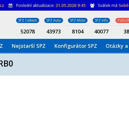
cz
Poslední aktualizace:
21.05.2026 9:45
Svátek má
Sobě
SPZ Celkem
SPZ Auto
SPZ Moto
SPZ info
Pobočk
52078
43973
8104
40077
3
PZ
Nejstarší SPZ
Konfigurátor SPZ
Otázky a
RB0