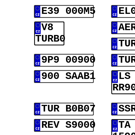
E39 000M5
EL
V8
AE
TURB0
TU
9P9 00900
TU
900 SAAB1
LS
RR9
TUR B0B07
SS
REV S9000
TA