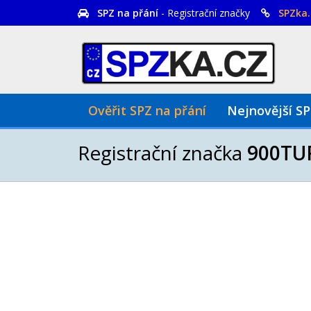
SPZ na přání
- Registrační značky
SPZka.
Ověřit SPZ na přání
Nejnovější S
Registrační značka
900TU