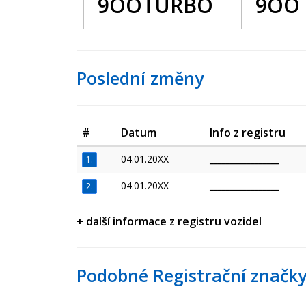
9OOTURBO
9OO
Poslední změny
#
Datum
Info z registru
04.01.20XX
_________________
1.
04.01.20XX
_________________
2.
+ další informace z registru vozidel
Podobné Registrační značky