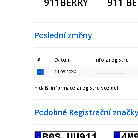
911BERRY
911 B
Poslední změny
#
Datum
Info z registru
11.03.20XX
_________________
1.
+ další informace z registru vozidel
Podobné Registrační značky
B0S UU911
4M