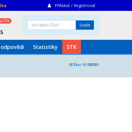
iška
Přihlásit / Registrovat
y STK
Ověřit
85
 odpovědi
Statistiky
STK
SPZka /
911BERRY