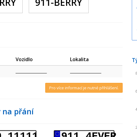
ERRY
911-BERRY
Vozidlo
Lokalita
T
_________________
_________________
Pro více informací je nutné přihlášení.
 na přání
9 11111
911 4EVER