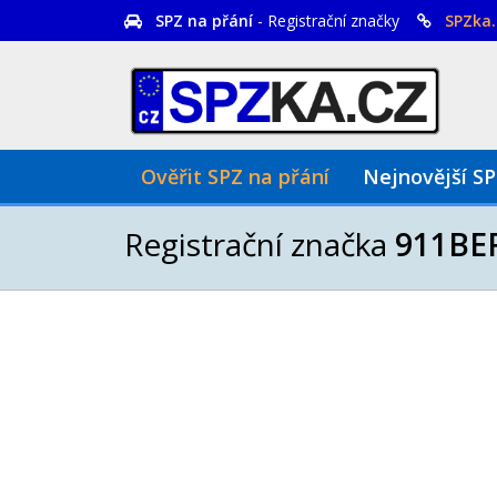
SPZ na přání
- Registrační značky
SPZka.
Ověřit SPZ na přání
Nejnovější S
Registrační značka
911BE