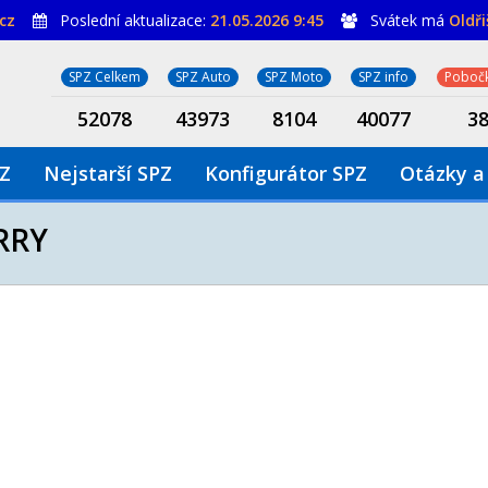
cz
Poslední aktualizace:
21.05.2026 9:45
Svátek má
Oldř
SPZ Celkem
SPZ Auto
SPZ Moto
SPZ info
Pobočk
52078
43973
8104
40077
3
PZ
Nejstarší SPZ
Konfigurátor SPZ
Otázky a
RRY