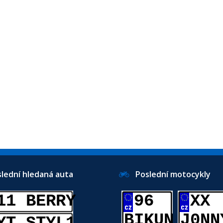
ední hledaná auta
Poslední motocykly
11 BERRY
96
XX
BIKUN
J0NN