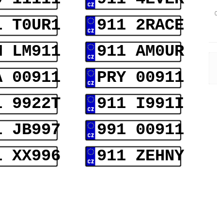
1 T0UR1
911 2RACE
M LM911
911 AM0UR
A 00911
PRY 00911
1 9922T
911 I991I
1 JB997
991 00911
1 XX996
911 ZEHNY