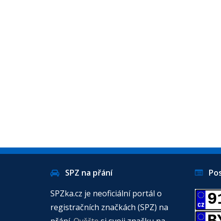
SPZ na přání
Posl
SPZka.cz je neoficiální portál o
9
registračních značkách (SPZ) na