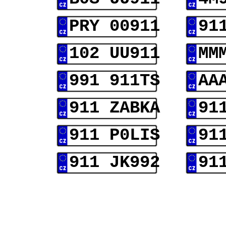
PRY 00911
91
102 UU911
MM
991 911TS
AA
911 ZABKA
91
911 P0LIS
91
911 JK992
91