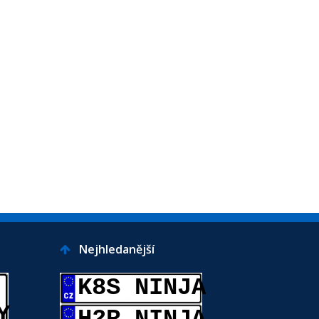
Nejhledanější
K8S NINJA
Y