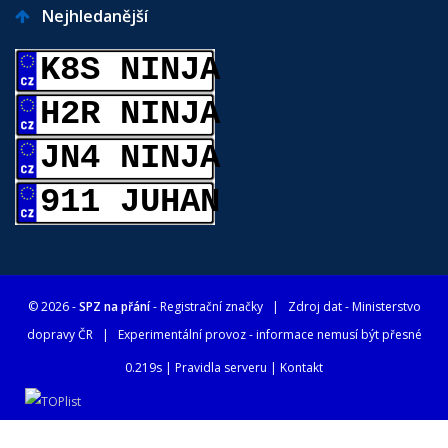
Nejhledanější
K8S NINJA
H2R NINJA
JN4 NINJA
911 JUHAN
© 2026 -
SPZ na přání
- Registrační značky
| Zdroj dat -
Ministerstvo
dopravy ČR
| Experimentální provoz - informace nemusí být přesné
0.219s |
Pravidla serveru
|
Kontakt