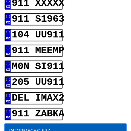
911 XXXXX
911 S1963
104 UU911
911 MEEMP
M0N SI911
205 UU911
DEL IMAX2
911 ZABKA
INFORMACE O SPZ