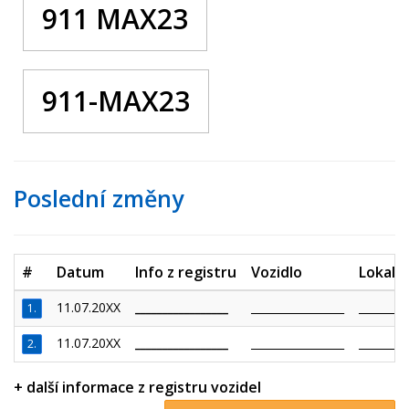
911 MAX23
911-MAX23
Poslední změny
#
Datum
Info z registru
Vozidlo
Lokalit
11.07.20XX
_________________
_________________
_________
1.
11.07.20XX
_________________
_________________
_________
2.
+ další informace z registru vozidel