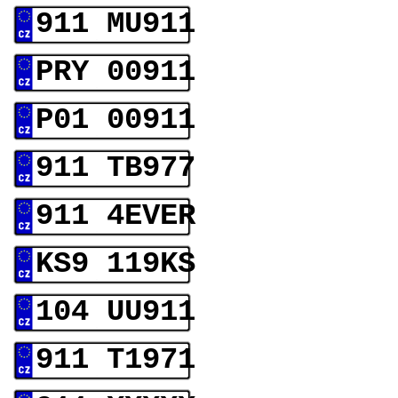
911 MU911
PRY 00911
P01 00911
911 TB977
911 4EVER
KS9 119KS
104 UU911
911 T1971