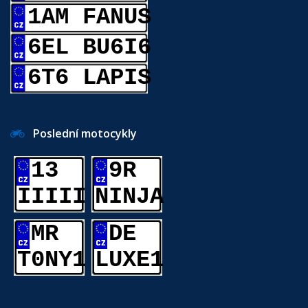
1AM FANUS
6EL BU6I6
6T6 LAPIS
Poslední motocykly
13
9R
IIIII
NINJA
MR
DE
T0NY1
LUXE1