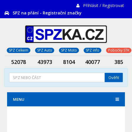
Přihlásit / Registrovat
SPZ na přání - Registrační značky
SPZ Celkem
SPZ Auto
SPZ Moto
SPZ info
Pobočky STK
52078
43973
8104
40077
385
Ověřit
MENU