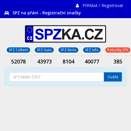
Přihlásit / Registrovat
SPZ na přání - Registrační značky
SPZ Celkem
SPZ Auto
SPZ Moto
SPZ info
Pobočky STK
52078
43973
8104
40077
385
Ověřit