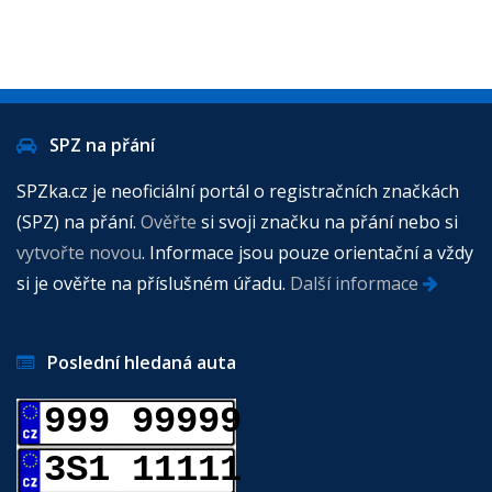
SPZ na přání
SPZka.cz je neoficiální portál o registračních značkách
(SPZ) na přání.
Ověřte
si svoji značku na přání nebo si
vytvořte novou
. Informace jsou pouze orientační a vždy
si je ověřte na příslušném úřadu.
Další informace
Poslední hledaná auta
999 99999
3S1 11111