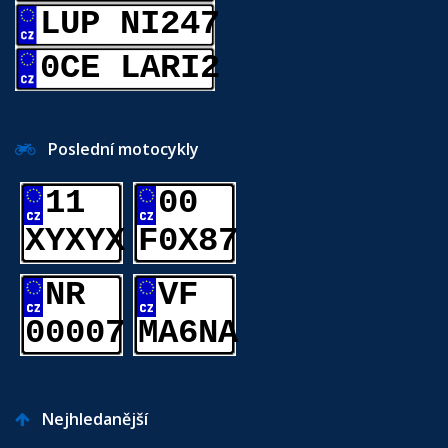
LUP NI247
0CE LARI2
Poslední motocykly
11
00
XYXYX
F0X87
NR
VF
00007
MA6NA
Nejhledanější