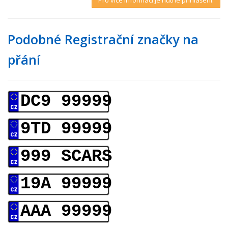
Pro více informací je nutné přihlášení.
Podobné Registrační značky na
přání
DC9 99999
9TD 99999
999 SCARS
19A 99999
AAA 99999