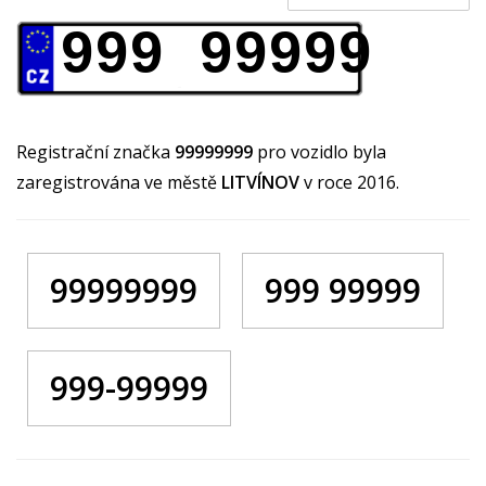
999 99999
Registrační značka
99999999
pro vozidlo byla
zaregistrována ve městě
LITVÍNOV
v roce 2016.
99999999
999 99999
999-99999