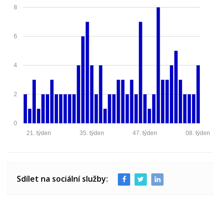
8
6
4
2
0
21. týden
35. týden
47. týden
08. týden
Sdílet na sociální služby: