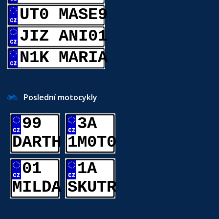
UT0 MASE9
JIZ ANI01
N1K MARIA
Poslední motocykly
99
3A
DARTH
1M0T0
01
1A
MILDA
SKUTR