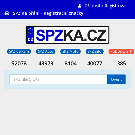
Přihlásit / Registrovat
SPZ na přání - Registrační značky
SPZ Celkem
SPZ Auto
SPZ Moto
SPZ info
Pobočky STK
52078
43973
8104
40077
385
Ověřit