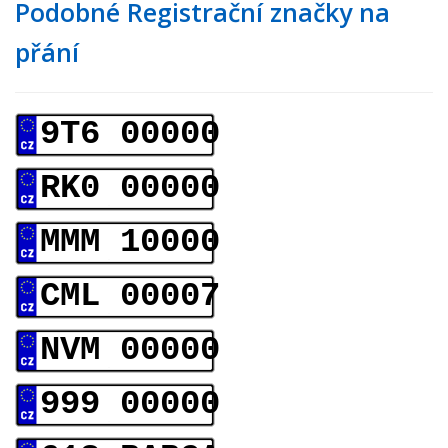
Podobné Registrační značky na
přání
9T6 00000
RK0 00000
MMM 10000
CML 00007
NVM 00000
999 00000