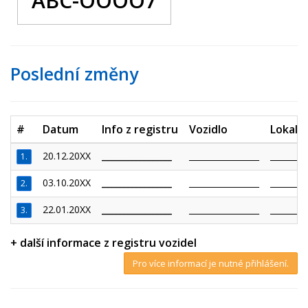
ABC-OOOO7
Poslední změny
#
Datum
Info z registru
Vozidlo
Lokalit
20.12.20XX
_________________
_________________
_________
1.
03.10.20XX
_________________
_________________
_________
2.
22.01.20XX
_________________
_________________
_________
3.
+ další informace z registru vozidel
Pro více informací je nutné přihlášení.