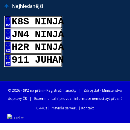
Nejhledanější
K8S NINJA
JN4 NINJA
H2R NINJA
911 JUHAN
© 2026 -
SPZ na přání
- Registrační značky
| Zdroj dat -
Ministerstvo
dopravy ČR
| Experimentální provoz - informace nemusí být přesné
0.446s |
Pravidla serveru
|
Kontakt